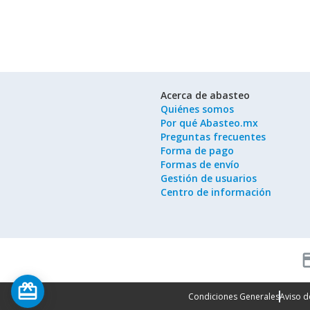
Acerca de abasteo
Quiénes somos
Por qué Abasteo.mx
Preguntas frecuentes
Forma de pago
Formas de envío
Gestión de usuarios
Centro de información
cred
card_giftcard
Condiciones Generales
Aviso d