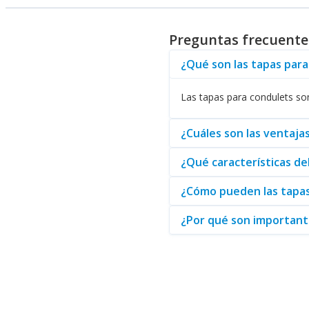
Entre las opciones destacadas 
ideales para entornos que requi
Preguntas frecuente
Optimización de Operacio
¿Qué son las tapas para
Adicionalmente, es recomendab
está invirtiendo en la seguridad
Las tapas para condulets so
esté equipada con los mejores
¿Cuáles son las ventajas
Para un abastecimiento eficien
estos elementos es un paso vita
¿Qué características de
¿Cómo pueden las tapas
¿Por qué son importante