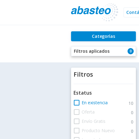
Cont
Categorías
Filtros aplicados
0
Filtros
Estatus
check_box_outline_blank
En existencia
10
check_box_outline_blank
Oferta
0
check_box_outline_blank
Envío Gratis
0
check_box_outline_blank
Producto Nuevo
0