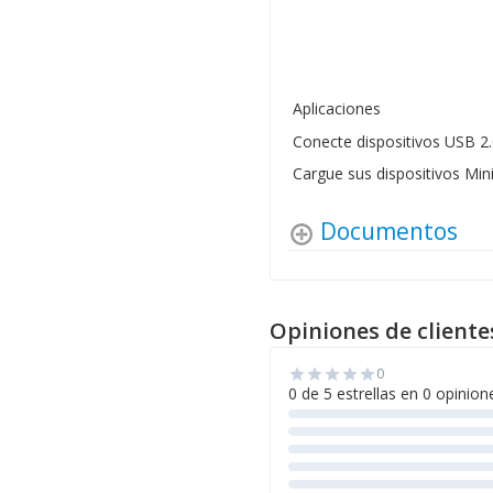
Aplicaciones
Conecte dispositivos USB 2
Cargue sus dispositivos Mi
Documentos
Opiniones de cliente
0
star
star
star
star
star
0 de 5 estrellas en 0 opinion