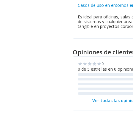
Casos de uso en entornos e
Es ideal para oficinas, sala
de sistemas y cualquier área
tangible en proyectos corpor
Opiniones de cliente
0
star
star
star
star
star
0 de 5 estrellas en 0 opinion
Ver todas las opini