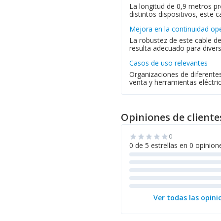
La longitud de 0,9 metros pro
distintos dispositivos, este 
Mejora en la continuidad op
La robustez de este cable d
resulta adecuado para divers
Casos de uso relevantes
Organizaciones de diferentes
venta y herramientas eléctri
Opiniones de cliente
0
star
star
star
star
star
0 de 5 estrellas en 0 opinion
Ver todas las opini