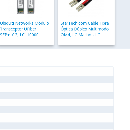
Ubiquiti Networks Módulo
StarTech.com Cable Fibra
Transceptor UFiber
Óptica Dúplex Multimodo
SFP+10G, LC, 10000
OM4, LC Macho - LC
Mbit/s, 850nm, 300m, 2
Macho, 50/125µm, 3
Piezas
Metros, Aqua