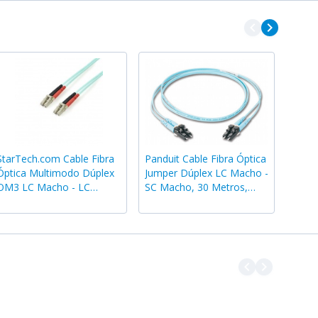
navigate_before
navigate_next
StarTech.com Cable Fibra
Panduit Cable Fibra Óptica
Óptica Multimodo Dúplex
Jumper Dúplex LC Macho -
OM3 LC Macho - LC
SC Macho, 30 Metros,
Macho, 3 Metros,
Aqua
Turquesa
navigate_before
navigate_next