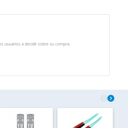
ros usuarios a decidir sobre su compra.
navigate_before
navigate_next