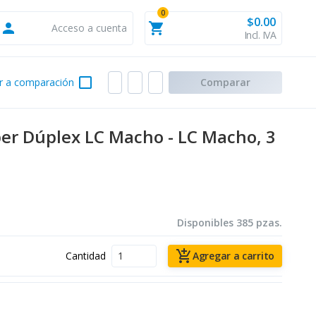
0
$0.00
person
shopping_cart
Acceso a cuenta
Incl. IVA
check_box_outline_blank
r a comparación
Comparar
per Dúplex LC Macho - LC Macho, 3
Disponibles 385 pzas.
add_shopping_cart
Cantidad
Agregar a carrito