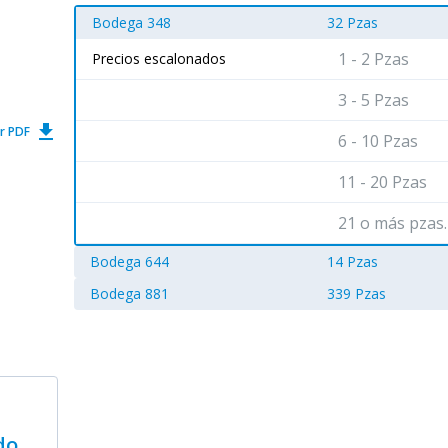
Bodega 348
32 Pzas
1 - 2 Pzas
Precios escalonados
3 - 5 Pzas
get_app
r PDF
6 - 10 Pzas
11 - 20 Pzas
21 o más pzas.
Bodega 644
14 Pzas
Bodega 881
339 Pzas
do