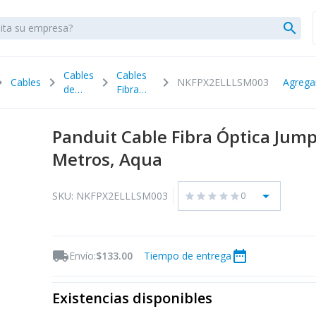
search
Cables
Cables
_right
chevron_right
chevron_right
chevron_right
Cables
NKFPX2ELLLSM003
Agrega
de
Fibra
Red
Óptica
Panduit Cable Fibra Óptica Jum
Metros, Aqua
arrow_drop_down
SKU: NKFPX2ELLLSM003
0
star
star
star
star
star
local_shipping
date_range
Envío:
$133.00
Tiempo de entrega
Existencias disponibles