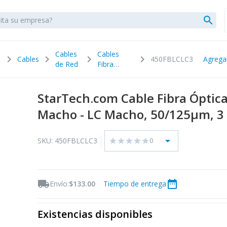
search
Cables
Cables
chevron_right
chevron_right
chevron_right
chevron_right
Cables
450FBLCLC3
Agrega
de Red
Fibra
Óptica
StarTech.com Cable Fibra Ópti
Macho - LC Macho, 50/125µm, 3
arrow_drop_down
SKU: 450FBLCLC3
0
star
star
star
star
star
local_shipping
date_range
Envío:
$133.00
Tiempo de entrega
Existencias disponibles