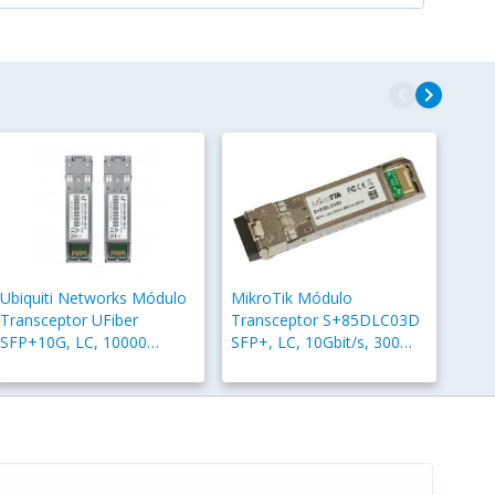
navigate_before
navigate_next
Ubiquiti Networks Módulo
MikroTik Módulo
Transceptor UFiber
Transceptor S+85DLC03D
SFP+10G, LC, 10000
SFP+, LC, 10Gbit/s, 300
Mbit/s, 850nm, 300m, 2
Metros, 850nm
Piezas