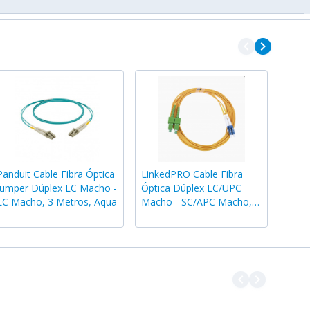
navigate_before
navigate_next
Panduit Cable Fibra Óptica
LinkedPRO Cable Fibra
Jumper Dúplex LC Macho -
Óptica Dúplex LC/UPC
LC Macho, 3 Metros, Aqua
Macho - SC/APC Macho, 3
Metros
navigate_before
navigate_next