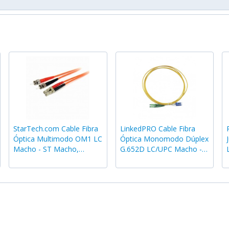
StarTech.com Cable Fibra
LinkedPRO Cable Fibra
Óptica Multimodo OM1 LC
Óptica Monomodo Dúplex
Macho - ST Macho,
G.652D LC/UPC Macho -
Núcleo 62.5µm, Cubierta
LC/APC Macho, 3 Metros,
125µm, 3 Metros, Naranja
Amarillo