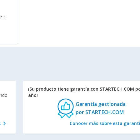
r 1
¡Su producto tiene garantía con STARTECH.COM po
endo
año!
Garantía gestionada
por STARTECH.COM
chevron_right
s
Conocer más sobre esta garant