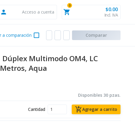
0
$0.00
person
shopping_cart
Acceso a cuenta
Incl. IVA
check_box_outline_blank
r a comparación
Comparar
ca Dúplex Multimodo OM4, LC
 Metros, Aqua
Disponibles 30 pzas.
add_shopping_cart
Cantidad
Agregar a carrito