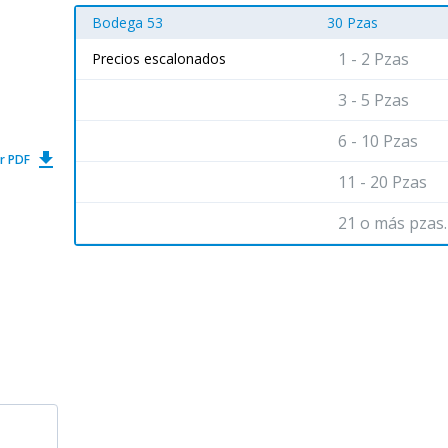
Bodega 53
30 Pzas
1 - 2 Pzas
Precios escalonados
3 - 5 Pzas
6 - 10 Pzas
get_app
r PDF
11 - 20 Pzas
21 o más pzas.