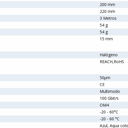
200 mm
220 mm
3 Metros
54 g
54 g
15 mm
Halógeno
REACH,RoHS
50µm
CE
Multimodo
100 Gbit/s
OM4
-20 - 60°C
-20 - 60 °C
Azul, Aqua col