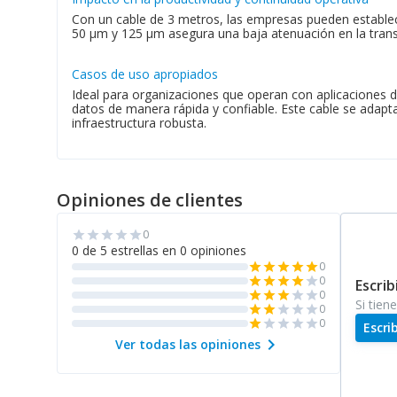
Con un cable de 3 metros, las empresas pueden establece
50 µm y 125 µm asegura una baja atenuación en la transmi
Casos de uso apropiados
Ideal para organizaciones que operan con aplicaciones 
datos de manera rápida y confiable. Este cable se adapt
infraestructura robusta.
Opiniones de clientes
0
star
star
star
star
star
0 de 5 estrellas en 0 opiniones
0
star
star
star
star
star
0
star
star
star
star
star
Escrib
0
star
star
star
star
star
Si tien
0
star
star
star
star
star
0
star
star
star
star
star
Escri
chevron_right
Ver todas las opiniones