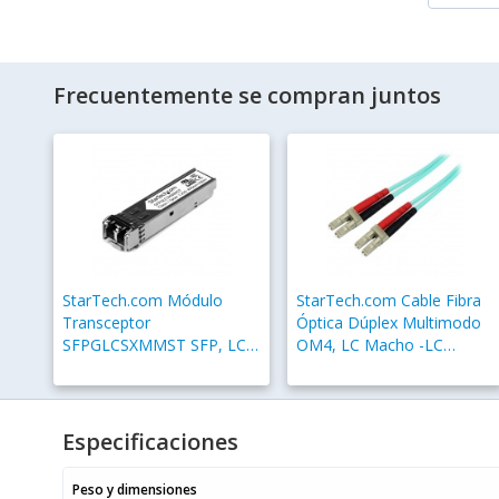
Frecuentemente se compran juntos
StarTech.com Módulo
StarTech.com Cable Fibra
Transceptor
Óptica Dúplex Multimodo
SFPGLCSXMMST SFP, LC,
OM4, LC Macho -LC
1250 Mbit/s, 550 Metros,
Macho, 2 Metros, Aqua
850nm
Especificaciones
Peso y dimensiones