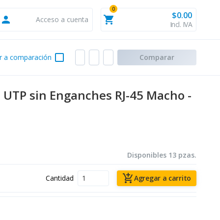
0
$0.00
person
shopping_cart
Acceso a cuenta
Incl. IVA
check_box_outline_blank
r a comparación
Comparar
 UTP sin Enganches RJ-45 Macho -
Disponibles 13 pzas.
add_shopping_cart
Cantidad
Agregar a carrito