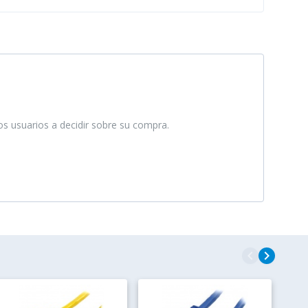
ros usuarios a decidir sobre su compra.
navigate_before
navigate_next