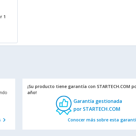
r 1
¡Su producto tiene garantía con STARTECH.COM po
endo
año!
Garantía gestionada
por STARTECH.COM
chevron_right
s
Conocer más sobre esta garant