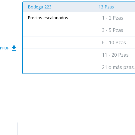
Bodega 223
13 Pzas
1 - 2 Pzas
Precios escalonados
3 - 5 Pzas
6 - 10 Pzas
get_app
r PDF
11 - 20 Pzas
21 o más pzas.