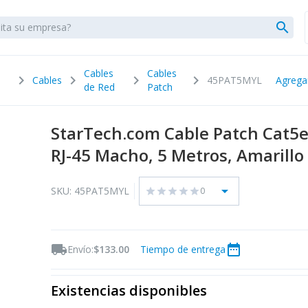
search
Cables
Cables
chevron_right
chevron_right
chevron_right
chevron_right
Cables
45PAT5MYL
Agrega
de Red
Patch
StarTech.com Cable Patch Cat5e
RJ-45 Macho, 5 Metros, Amarillo
arrow_drop_down
SKU: 45PAT5MYL
0
star
star
star
star
star
local_shipping
date_range
Envío:
$133.00
Tiempo de entrega
Existencias disponibles