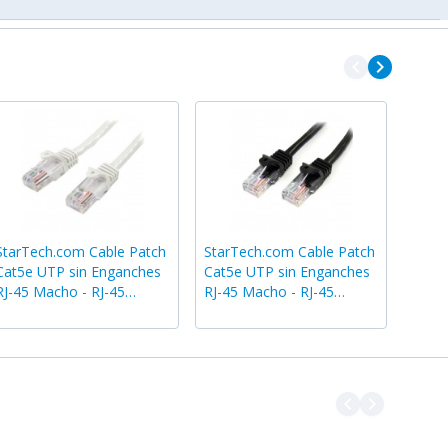
navigate_before
navigate_next
StarTech.com Cable Patch
StarTech.com Cable Patch
Cat5e UTP sin Enganches
Cat5e UTP sin Enganches
RJ-45 Macho - RJ-45
RJ-45 Macho - RJ-45
Macho, 10 Metros, Blanco
Macho, 10 Metros, Negro
navigate_before
navigate_next