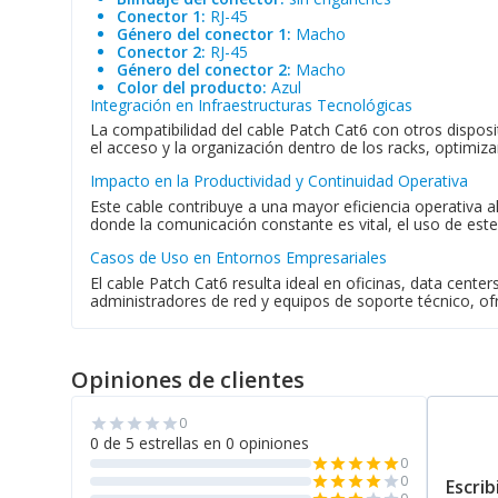
Conector 1:
RJ-45
Género del conector 1:
Macho
Conector 2:
RJ-45
Género del conector 2:
Macho
Color del producto:
Azul
Integración en Infraestructuras Tecnológicas
La compatibilidad del cable Patch Cat6 con otros disposi
el acceso y la organización dentro de los racks, optimiz
Impacto en la Productividad y Continuidad Operativa
Este cable contribuye a una mayor eficiencia operativa al
donde la comunicación constante es vital, el uso de est
Casos de Uso en Entornos Empresariales
El cable Patch Cat6 resulta ideal en oficinas, data cente
administradores de red y equipos de soporte técnico, ofr
Opiniones de clientes
0
star
star
star
star
star
0 de 5 estrellas en 0 opiniones
0
star
star
star
star
star
0
star
star
star
star
star
Escrib