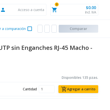
0
$0.00
person
shopping_cart
Acceso a cuenta
Incl. IVA
check_box_outline_blank
r a comparación
Comparar
UTP sin Enganches RJ-45 Macho -
Disponibles 135 pzas.
add_shopping_cart
Cantidad
Agregar a carrito