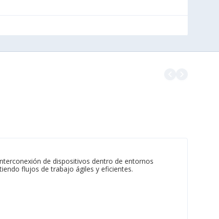
navigate_before
navigate_next
nterconexión de dispositivos dentro de entornos
endo flujos de trabajo ágiles y eficientes.