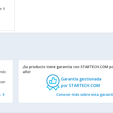
r 1
¡Su producto tiene garantía con STARTECH.COM po
endo
año!
Garantía gestionada
lver
por STARTECH.COM
chevron_right
s
Conocer más sobre esta garant