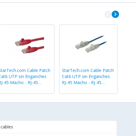
navigate_before
navigate_next
StarTech.com Cable Patch
StarTech.com Cable Patch
Cat6 UTP sin Enganches
Cat6 UTP sin Enganches
RJ-45 Macho - RJ-45
RJ-45 Macho - RJ-45
Macho, 1.8 Metros, Rojo
Macho, 91cm, Azul
 cables