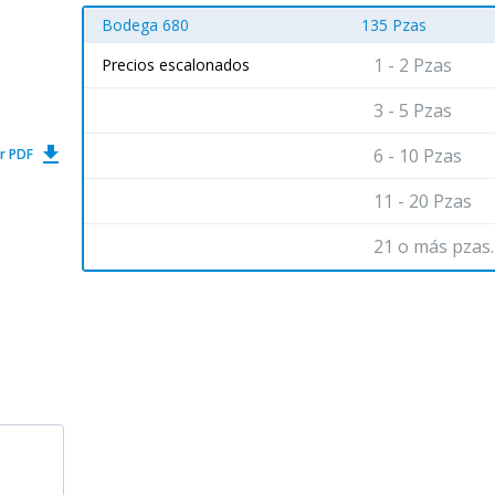
Bodega 680
135 Pzas
1 - 2 Pzas
Precios escalonados
3 - 5 Pzas
get_app
6 - 10 Pzas
r PDF
11 - 20 Pzas
21 o más pzas.