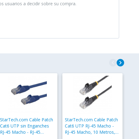
ros usuarios a decidir sobre su compra.
navigate_before
navigate_next
StarTech.com Cable Patch
StarTech.com Cable Patch
Cat6 UTP sin Enganches
Cat6 UTP RJ-45 Macho -
RJ-45 Macho - RJ-45
RJ-45 Macho, 10 Metros,
Macho, 2 Metros, Azul
Negro