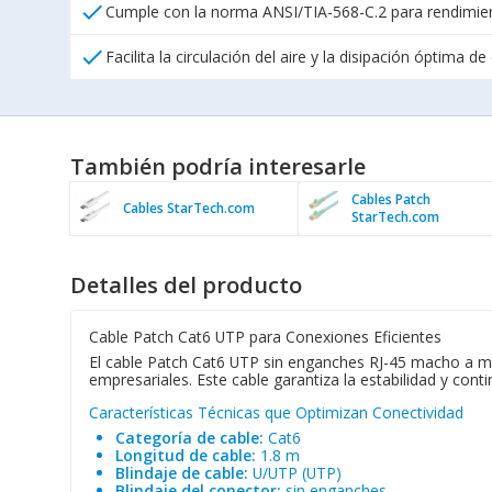
check
Cumple con la norma ANSI/TIA-568-C.2 para rendimien
check
Facilita la circulación del aire y la disipación óptima de
También podría interesarle
Cables Patch
Cables StarTech.com
StarTech.com
Detalles del producto
Cable Patch Cat6 UTP para Conexiones Eficientes
El cable Patch Cat6 UTP sin enganches RJ-45 macho a ma
empresariales. Este cable garantiza la estabilidad y cont
Características Técnicas que Optimizan Conectividad
Categoría de cable:
Cat6
Longitud de cable:
1.8 m
Blindaje de cable:
U/UTP (UTP)
Blindaje del conector:
sin enganches