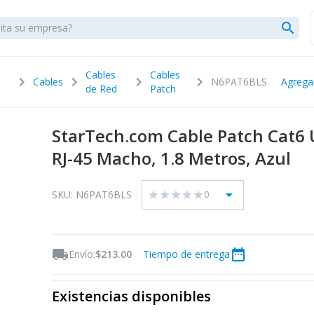
search
Cables
Cables
chevron_right
chevron_right
chevron_right
chevron_right
Cables
N6PAT6BLS
Agrega
de Red
Patch
StarTech.com Cable Patch Cat6 
RJ-45 Macho, 1.8 Metros, Azul
arrow_drop_down
SKU: N6PAT6BLS
0
star
star
star
star
star
local_shipping
date_range
Envío:
$213.00
Tiempo de entrega
Existencias disponibles