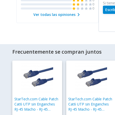
0
star
star
star
star
star
Si tien
0
star
star
star
star
star
0
star
star
star
star
star
Escri
chevron_right
Ver todas las opiniones
Frecuentemente se compran juntos
StarTech.com Cable Patch
StarTech.com Cable Patch
Cat6 UTP sin Enganches
Cat6 UTP sin Enganches
RJ-45 Macho - RJ-45
RJ-45 Macho - RJ-45
Macho, 30cm, Azul
Macho, 1.8 Metros, Azul