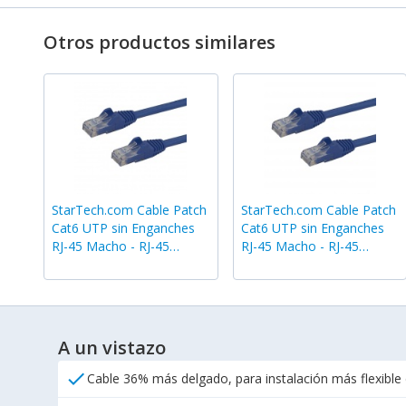
Otros productos similares
StarTech.com Cable Patch
StarTech.com Cable Patch
Cat6 UTP sin Enganches
Cat6 UTP sin Enganches
RJ-45 Macho - RJ-45
RJ-45 Macho - RJ-45
Macho, 3 Metros, Azul
Macho, 1.8 Metros, Azul
A un vistazo
check
Cable 36% más delgado, para instalación más flexible