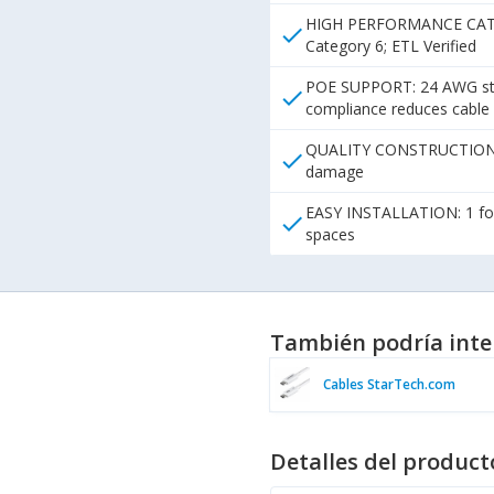
HIGH PERFORMANCE CAT6 ET
check
Category 6; ETL Verified
POE SUPPORT: 24 AWG stra
check
compliance reduces cable
QUALITY CONSTRUCTION: ETL
check
damage
EASY INSTALLATION: 1 foot 
check
spaces
También podría inte
Cables StarTech.com
Detalles del product