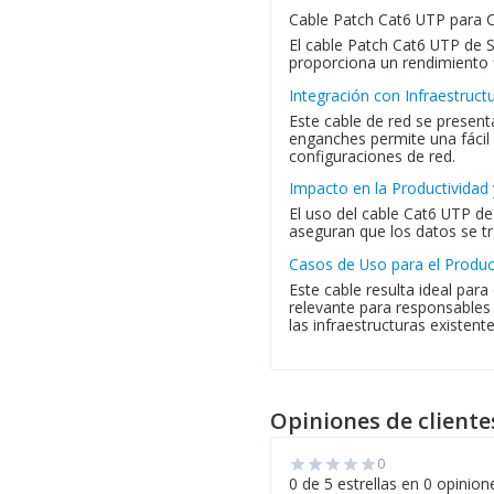
Cable Patch Cat6 UTP para C
El cable Patch Cat6 UTP de S
proporciona un rendimiento f
Integración con Infraestruct
Este cable de red se presen
enganches permite una fácil 
configuraciones de red.
Impacto en la Productividad
El uso del cable Cat6 UTP de 
aseguran que los datos se tr
Casos de Uso para el Produ
Este cable resulta ideal par
relevante para responsables 
las infraestructuras existent
Opiniones de cliente
0
star
star
star
star
star
0 de 5 estrellas en 0 opinion