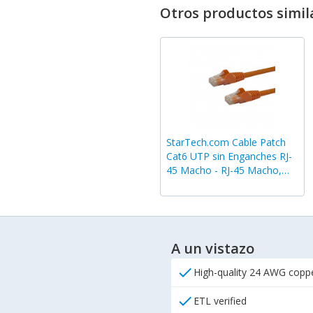
Otros productos simil
StarTech.com Cable Patch
Cat6 UTP sin Enganches RJ-
45 Macho - RJ-45 Macho,
30cm, Naranja
A un vistazo
check
High-quality 24 AWG coppe
check
ETL verified