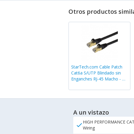
Otros productos simil
StarTech.com Cable Patch
Cat6a S/UTP Blindado sin
Enganches RJ-45 Macho - RJ-
45 Macho, 90cm, Negro
A un vistazo
HIGH PERFORMANCE CAT6a E
check
Wiring