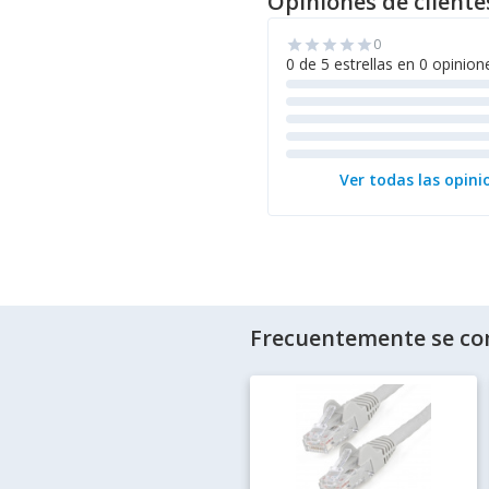
Opiniones de cliente
0
star
star
star
star
star
0 de 5 estrellas en 0 opinion
Ver todas las opini
Frecuentemente se co