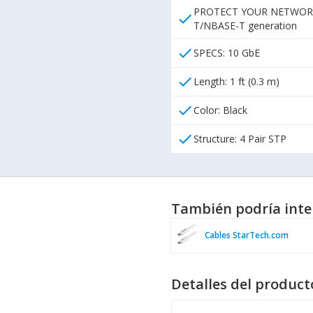
PROTECT YOUR NETWORK: Sh
check
T/NBASE-T generation
check
SPECS: 10 GbE
check
Length: 1 ft (0.3 m)
check
Color: Black
check
Structure: 4 Pair STP
También podría inte
Cables StarTech.com
Detalles del product