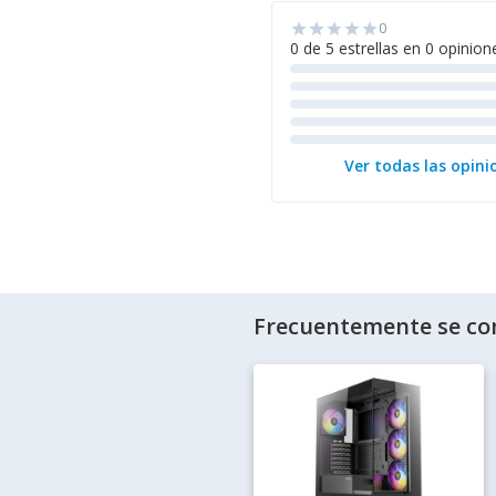
0
star
star
star
star
star
0 de 5 estrellas en 0 opinion
Ver todas las opini
Frecuentemente se co