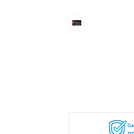
Ga
po