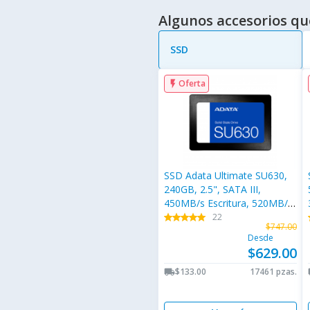
Algunos accesorios qu
SSD
Oferta
flash_on
SSD Adata Ultimate SU630,
240GB, 2.5", SATA III,
450MB/s Escritura, 520MB/s
Lectura
22
star
star
star
star
star
star
star
star
star
star
s
s
$747.00
Desde
$629.00
$133.00
17461 pzas.
local_shipping
lo