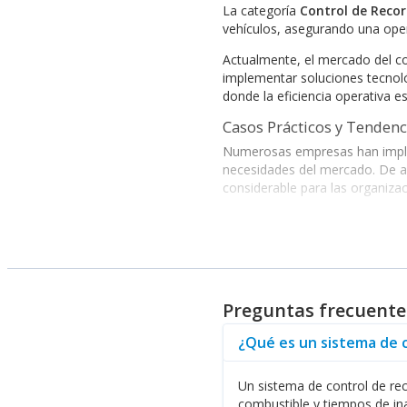
La categoría
Control de Recor
vehículos, asegurando una oper
Actualmente, el mercado del co
implementar soluciones tecnológ
donde la eficiencia operativa es
Casos Prácticos y Tendenc
Numerosas empresas han implemen
necesidades del mercado. De ac
considerable para las organizac
La integración de sistemas ava
disponibles.
Beneficios Clave
Mejora en la planificación de r
Preguntas frecuente
Monitoreo en tiempo real que f
Optimización en el uso de recu
¿Qué es un sistema de 
Incremento en la seguridad de l
Para empresas que busquen im
diversas necesidades corporati
Un sistema de control de re
combustible y tiempos de ina