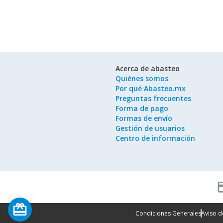
Acerca de abasteo
Quiénes somos
Por qué Abasteo.mx
Preguntas frecuentes
Forma de pago
Formas de envío
Gestión de usuarios
Centro de información
cred
card_giftcard
Condiciones Generales
Aviso d