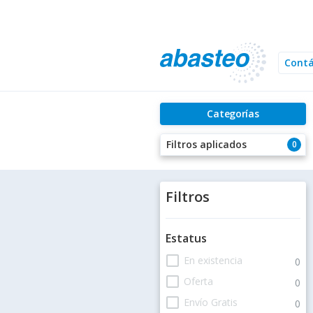
Cont
Categorías
Filtros aplicados
0
Filtros
Estatus
check_box_outline_blank
En existencia
0
check_box_outline_blank
Oferta
0
check_box_outline_blank
Envío Gratis
0