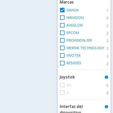
Marcas
check_box
DAHUA
1
check_box_outline_blank
HIKVISION
9
check_box_outline_blank
AVIGILON
2
check_box_outline_blank
EPCOM
2
check_box_outline_blank
PROVISION-ISR
2
check_box_outline_blank
MERIVA TECHNOLOGY
3
check_box_outline_blank
VIVOTEK
2
check_box_outline_blank
RESIDEO
2
Joystick
info
check_box_outline_blank
No
0
check_box_outline_blank
Si
0
Interfaz del
info
dispositivo