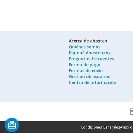
Acerca de abasteo
Quiénes somos
Por qué Abasteo.mx
Preguntas frecuentes
Forma de pago
Formas de envío
Gestión de usuarios
Centro de información
cred
card_giftcard
Condiciones Generales
Aviso d