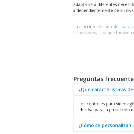
adaptarse a diferentes necesida
independientemente de su nivel
La elección de
controles para v
dispositivos, sino que también
Además de su funcionalidad oper
el sector de la seguridad, ofr
Beneficios de los Controle
Preguntas frecuente
Otro aspecto importante es la 
están diseñadas para trabajar 
¿Qué características de
componente del sistema funci
Los controles para videovigi
La versatilidad de los controle
efectiva para la protección d
acceso a información en tiempo
innovaciones en tecnología de v
¿Cómo se personalizan l