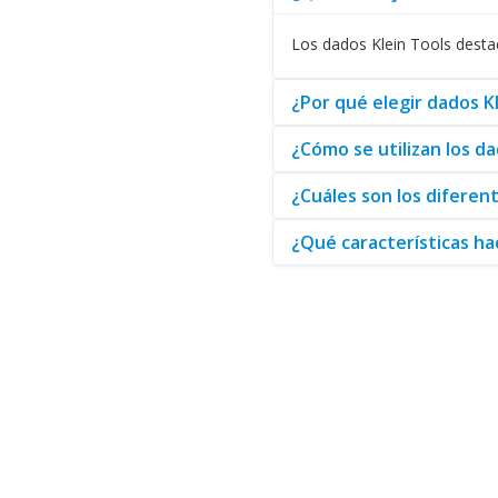
Los probadores de cable son ot
conjunto con los dados para as
Los dados Klein Tools destac
Es importante resaltar las
Punt
trabajo realizado con los dados
¿Por qué elegir dados K
En resumen, los dados Klein Too
¿Cómo se utilizan los da
garantiza que encontrará lo qu
atención y precios del mercado
¿Cuáles son los diferen
¿Qué características ha