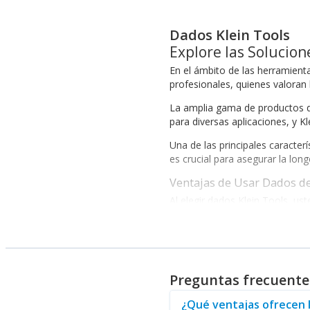
Dados Klein Tools
Explore las Solucion
En el ámbito de las herramient
profesionales, quienes valoran 
La amplia gama de productos d
para diversas aplicaciones, y K
Una de las principales caracter
es crucial para asegurar la lon
Ventajas de Usar Dados de
Al elegir dados Klein Tools, us
Materiales de alta calidad que g
Diseño ergonómico que facilit
Variedad en las medidas para aj
Preguntas frecuente
Además, estos dados son compa
efectividad en instalaciones elé
¿Qué ventajas ofrecen l