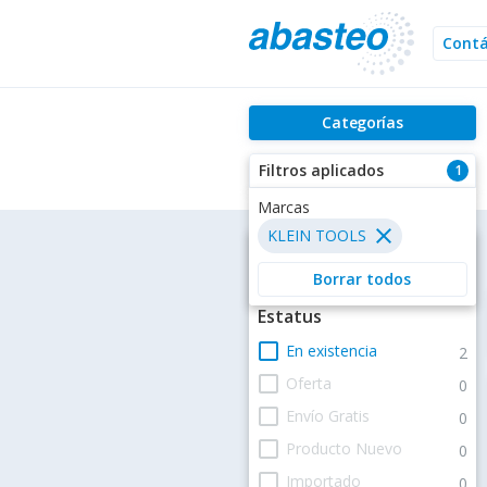
Cont
Categorías
Filtros aplicados
1
Marcas
close
KLEIN TOOLS
Filtros
Borrar todos
Estatus
check_box_outline_blank
En existencia
2
check_box_outline_blank
Oferta
0
check_box_outline_blank
Envío Gratis
0
check_box_outline_blank
Producto Nuevo
0
check_box_outline_blank
Importado
0