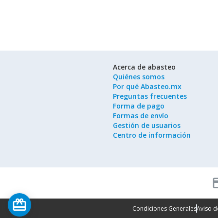
Acerca de abasteo
Quiénes somos
Por qué Abasteo.mx
Preguntas frecuentes
Forma de pago
Formas de envío
Gestión de usuarios
Centro de información
cred
card_giftcard
Condiciones Generales
Aviso d