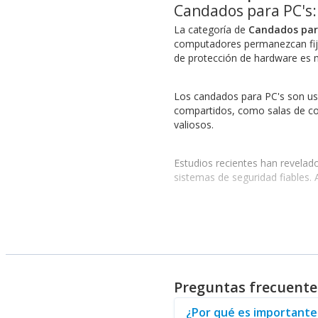
Candados para PC's:
La categoría de
Candados par
computadores permanezcan fijos
de protección de hardware es 
Los candados para PC's son usad
compartidos, como salas de con
valiosos.
Estudios recientes han revelad
sistemas de seguridad fiables. 
Disponibilidad de Produc
En esta categoría, usted encont
Candados para PC's KENSING
Candados para PC's STARTEC
Preguntas frecuente
Candados para PC's ACCO
: Di
Candados para PC's DORMAK
¿Por qué es importante 
Candados para PC's PANDUIT