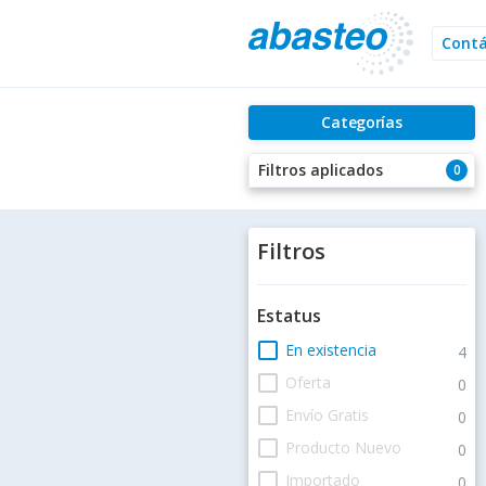
Cont
Categorías
Filtros aplicados
0
Filtros
Estatus
check_box_outline_blank
En existencia
4
check_box_outline_blank
Oferta
0
check_box_outline_blank
Envío Gratis
0
check_box_outline_blank
Producto Nuevo
0
check_box_outline_blank
Importado
0