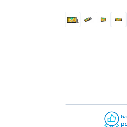
Ga
po