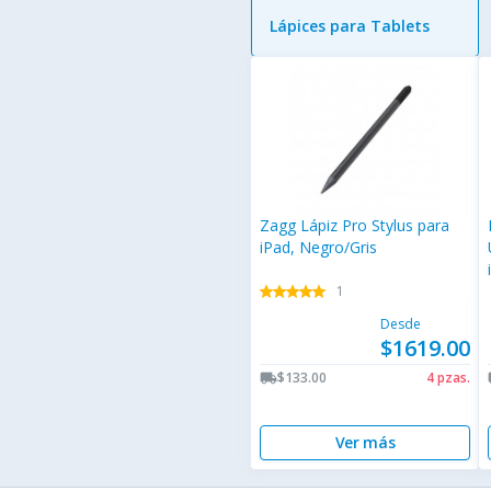
Lápices para Tablets
Zagg Lápiz Pro Stylus para
iPad, Negro/Gris
1
star
star
star
star
star
star
star
star
star
star
Desde
$1619.00
$133.00
4 pzas.
local_shipping
lo
Ver más