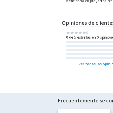
y eficiencia en proyectos cre
Opiniones de cliente
0
star
star
star
star
star
0 de 5 estrellas en 0 opinion
Ver todas las opini
Frecuentemente se co