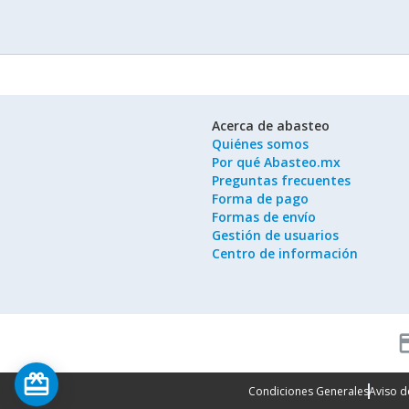
Acerca de abasteo
Quiénes somos
Por qué Abasteo.mx
Preguntas frecuentes
Forma de pago
Formas de envío
Gestión de usuarios
Centro de información
cred
card_giftcard
Condiciones Generales
Aviso d