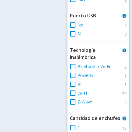
Puerto USB
info
check_box_outline_blank
No
9
check_box_outline_blank
Si
7
Tecnología
info
inalámbrica
check_box_outline_blank
Bluetooth / Wi-Fi
6
check_box_outline_blank
PowerG
1
check_box_outline_blank
RF
1
check_box_outline_blank
Wi-Fi
20
check_box_outline_blank
Z-Wave
2
Cantidad de enchufes
info
check_box_outline_blank
1
10