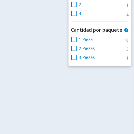
check_box_outline_blank
2
1
check_box_outline_blank
4
2
Cantidad por paquete
info
check_box_outline_blank
1 Pieza
10
check_box_outline_blank
2 Piezas
3
check_box_outline_blank
3 Piezas
1