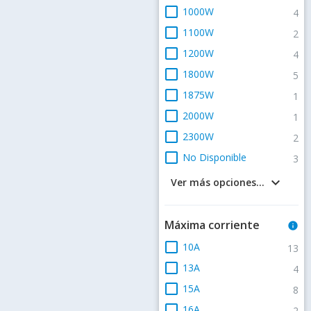
check_box_outline_blank
1000W
4
check_box_outline_blank
1100W
2
check_box_outline_blank
1200W
4
check_box_outline_blank
1800W
5
check_box_outline_blank
1875W
1
check_box_outline_blank
2000W
1
check_box_outline_blank
2300W
2
check_box_outline_blank
No Disponible
3
keyboard_arrow_down
Ver más opciones...
Máxima corriente
info
check_box_outline_blank
10A
13
check_box_outline_blank
13A
4
check_box_outline_blank
15A
8
check_box_outline_blank
16A
2