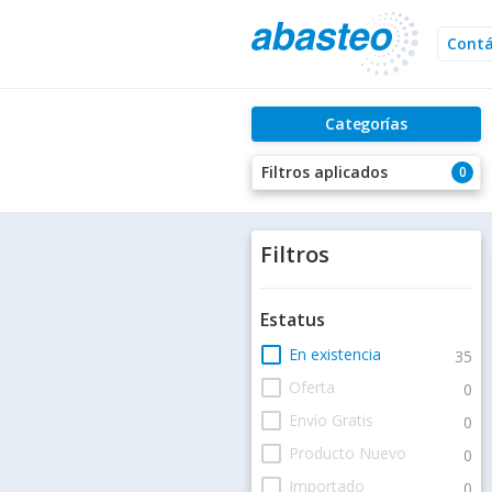
Cont
Categorías
Filtros aplicados
0
Filtros
Estatus
check_box_outline_blank
En existencia
35
check_box_outline_blank
Oferta
0
check_box_outline_blank
Envío Gratis
0
check_box_outline_blank
Producto Nuevo
0
check_box_outline_blank
Importado
0