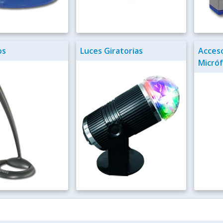
os
Luces Giratorias
Acceso
Micró