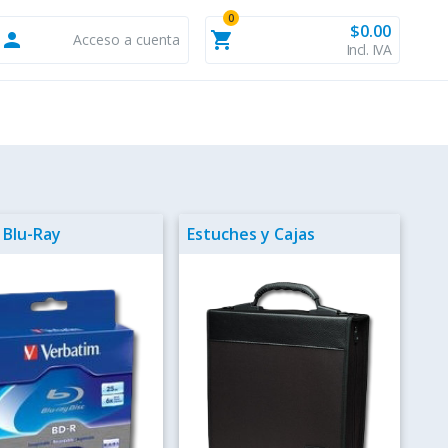
0
$0.00
person
shopping_cart
Acceso a cuenta
Incl. IVA
 Blu-Ray
Estuches y Cajas