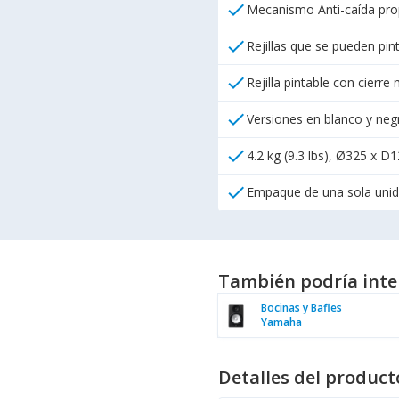
check
Mecanismo Anti-caída prop
check
Rejillas que se pueden pi
check
Rejilla pintable con cierre
check
Versiones en blanco y neg
check
4.2 kg (9.3 lbs), Ø325 x 
check
Empaque de una sola uni
También podría inte
Bocinas y Bafles
Yamaha
Detalles del product