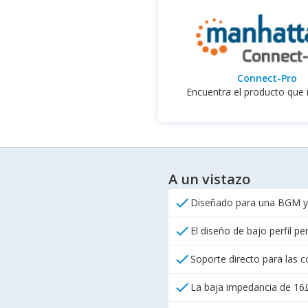
Connect-Pro
Encuentra el producto que 
A un vistazo
check
Diseñado para una BGM y
check
El diseño de bajo perfil p
check
Soporte directo para las 
check
La baja impedancia de 16Ω