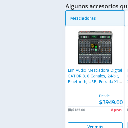
Algunos accesorios qu
Mezcladoras
Lim Audio Mezcladora Digital
GATOR 8, 8 Canales, 24-bit,
Bluetooth, USB, Entrada XLR
25W
Desde
$3949.00
$185.00
8 pzas.
local_shipping
lo
Ver más