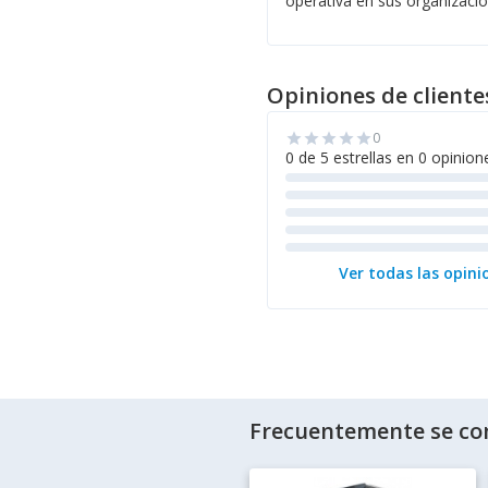
operativa en sus organizacio
Opiniones de cliente
0
star
star
star
star
star
0 de 5 estrellas en 0 opinion
Ver todas las opini
Frecuentemente se co