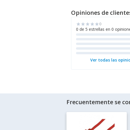
Opiniones de cliente
0
star
star
star
star
star
0 de 5 estrellas en 0 opinion
Ver todas las opini
Frecuentemente se co