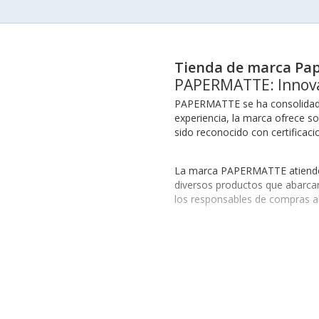
Tienda de marca Pa
PAPERMATTE: Innova
PAPERMATTE se ha consolidado 
experiencia, la marca ofrece s
sido reconocido con certificaci
La marca PAPERMATTE atiende a 
diversos productos que abarcan
los responsables de compras ab
PAPERMATTE cuenta con alianzas 
reconocimientos internacionale
como cuadernos reutilizables y 
Explora la Variedad de P