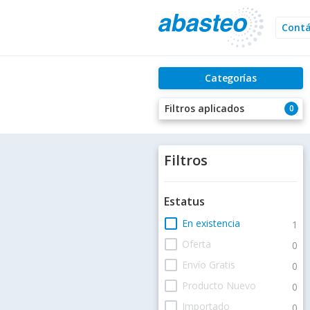
Cont
Categorías
Filtros aplicados
0
Filtros
Estatus
check_box_outline_blank
En existencia
1
check_box_outline_blank
Oferta
0
check_box_outline_blank
Envío Gratis
0
check_box_outline_blank
Producto Nuevo
0
check_box_outline_blank
Importado
0