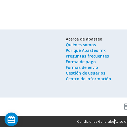
Acerca de abasteo
Quiénes somos
Por qué Abasteo.mx
Preguntas frecuentes
Forma de pago
Formas de envío
Gestión de usuarios
Centro de información
cred
card_giftcard
Condiciones Generales
Aviso d