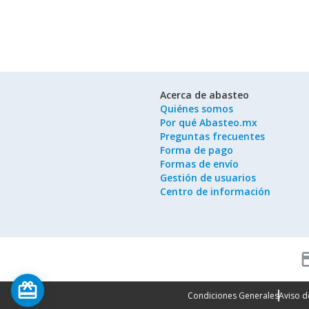
Acerca de abasteo
Quiénes somos
Por qué Abasteo.mx
Preguntas frecuentes
Forma de pago
Formas de envío
Gestión de usuarios
Centro de información
cred
card_giftcard
Condiciones Generales
Aviso d