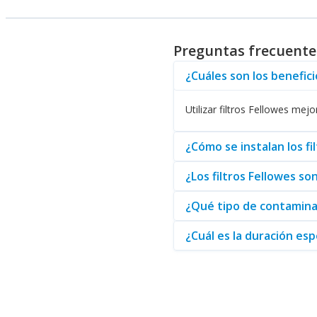
Rendimiento y Compatibili
Los Filtros para Purificadores
productos evolucionen para sat
Preguntas frecuentes
Los filtros no solo son altame
relacionados con el mantenimie
¿Cuáles son los benefici
Adicionalmente, Fellowes tamb
Utilizar filtros Fellowes mej
diversidad de su oferta permit
En conclusión, optar por
Filtro
¿Cómo se instalan los fi
usuario, Fellowes continúa marc
¿Los filtros Fellowes s
¿Qué tipo de contaminan
¿Cuál es la duración esp