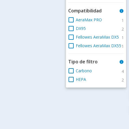
Compatibilidad
info
check_box_outline_blank
AeraMax PRO
1
check_box_outline_blank
DX95
2
check_box_outline_blank
Fellowes AeraMax DX5
1
check_box_outline_blank
Fellowes AeraMax DX55
1
Tipo de filtro
info
check_box_outline_blank
Carbono
4
check_box_outline_blank
HEPA
2