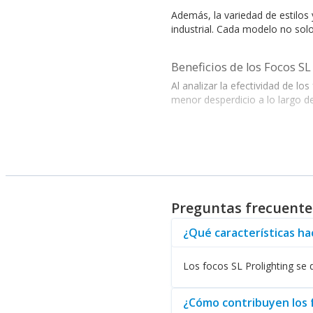
Además, la variedad de estilos
industrial. Cada modelo no solo
Beneficios de los Focos SL
Al analizar la efectividad de lo
menor desperdicio a lo largo de
La compatibilidad de los focos 
más su funcionalidad en divers
direccionada y eficiente.
Por último, la marca también o
Preguntas frecuentes
integral para mantener ambient
¿Qué características hac
En conclusión, los focos SL Pro
Los focos SL Prolighting se d
productos que marcan la diferen
¿Cómo contribuyen los fo