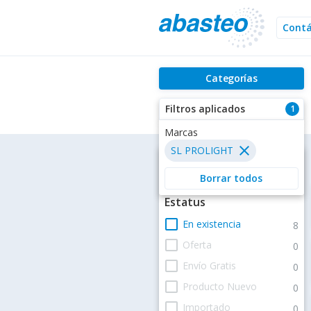
Cont
Categorías
Filtros aplicados
1
Marcas
close
SL PROLIGHT
Filtros
Borrar todos
Estatus
check_box_outline_blank
En existencia
8
check_box_outline_blank
Oferta
0
check_box_outline_blank
Envío Gratis
0
check_box_outline_blank
Producto Nuevo
0
check_box_outline_blank
Importado
0