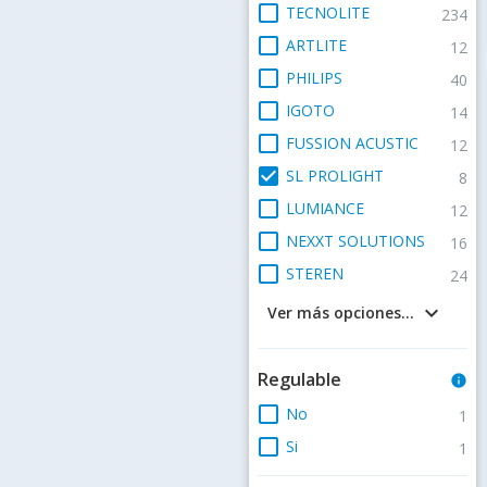
check_box_outline_blank
TECNOLITE
234
check_box_outline_blank
ARTLITE
12
check_box_outline_blank
PHILIPS
40
check_box_outline_blank
IGOTO
14
check_box_outline_blank
FUSSION ACUSTIC
12
check_box
SL PROLIGHT
8
check_box_outline_blank
LUMIANCE
12
check_box_outline_blank
NEXXT SOLUTIONS
16
check_box_outline_blank
STEREN
24
keyboard_arrow_down
Ver más opciones...
Regulable
info
check_box_outline_blank
No
1
check_box_outline_blank
Si
1