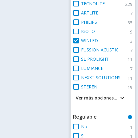
check_box_outline_blank
TECNOLITE
229
check_box_outline_blank
ARTLITE
7
check_box_outline_blank
PHILIPS
35
check_box_outline_blank
IGOTO
9
check_box
WINLED
3
check_box_outline_blank
FUSSION ACUSTIC
7
check_box_outline_blank
SL PROLIGHT
11
check_box_outline_blank
LUMIANCE
7
check_box_outline_blank
NEXXT SOLUTIONS
11
check_box_outline_blank
STEREN
19
keyboard_arrow_down
Ver más opciones...
Regulable
info
check_box_outline_blank
No
1
check_box_outline_blank
Si
1