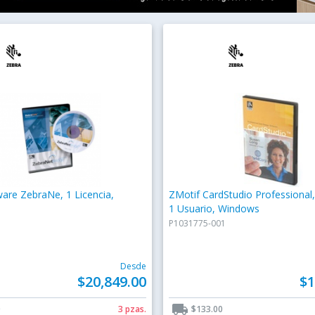
are ZebraNe, 1 Licencia,
ZMotif CardStudio Professiona
1 Usuario, Windows
P1031775-001
Desde
$20,849.00
$1
local_shipping
0
3 pzas.
$133.00