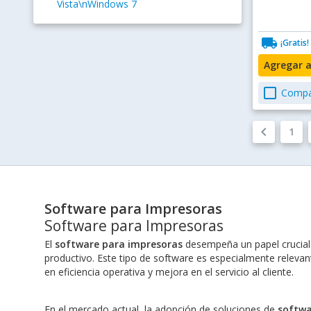
Vista\nWindows 7
local_shipping
¡Gratis!
Agregar 
check_box_outline_blank
Compa
keyboard_arrow_left
1
Software para Impresoras
Software para Impresoras
El
software para impresoras
desempeña un papel crucial e
productivo. Este tipo de software es especialmente relevant
en eficiencia operativa y mejora en el servicio al cliente.
En el mercado actual, la adopción de soluciones de
softwa