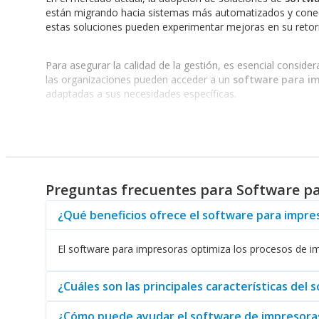
están migrando hacia sistemas más automatizados y conec
estas soluciones pueden experimentar mejoras en su retorn
Para asegurar la calidad de la gestión, es esencial consid
las organizaciones pueden acceder a un
software para i
adaptadas a sus necesidades específicas.
Soluciones Efectivas para Cada Sector
Cada sector presenta necesidades particulares, y el
softwa
imprimir etiquetas de precios de manera inmediata y precisa
detallan algunas de las soluciones disponibles:
Preguntas frecuentes para Software p
¿Qué beneficios ofrece el software para impr
Software para Impresoras ZEBRA
: Ideal para empresas que
Software para Impresoras XEROX
: Con funcionalidades ava
Software para Impresoras ENTRUST
: Enfocado en la segur
El software para impresoras optimiza los procesos de imp
Al elegir el
software para impresoras
, es recomendable re
¿Cuáles son las principales características de
trabajo.
Adquiera
ahora soluciones eficientes que optimic
¿Cómo puede ayudar el software de impresoras 