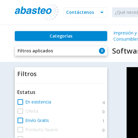
arrow_drop_down
Contáctenos
Impresión y
Categorías
Consumible
Softwa
Filtros aplicados
0
Filtros
Estatus
check_box_outline_blank
En existencia
4
check_box_outline_blank
Oferta
0
check_box_outline_blank
Envío Gratis
1
check_box_outline_blank
Producto Nuevo
0