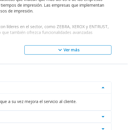
y tiempos de impresión. Las empresas que implementan
esos de impresión.
zas con líderes en el sector, como ZEBRA, XEROX y ENTRUST,
no que también ofrezca funcionalidades avanzadas
keyboard_arrow_down
Ver más
das. Por ejemplo, en el sector retail, es fundamental
iciente a través de etiquetas de envío. A continuación, se
arrow_drop_down
arantizando calidad y velocidad.
plificar sus procesos de impresión y copiado.
quieren altos niveles de confidencialidad.
e a su vez mejora el servicio al cliente.
resa para asegurar una integración efectiva en su flujo de
arrow_drop_down
en el abastecimiento.
arrow_drop_down