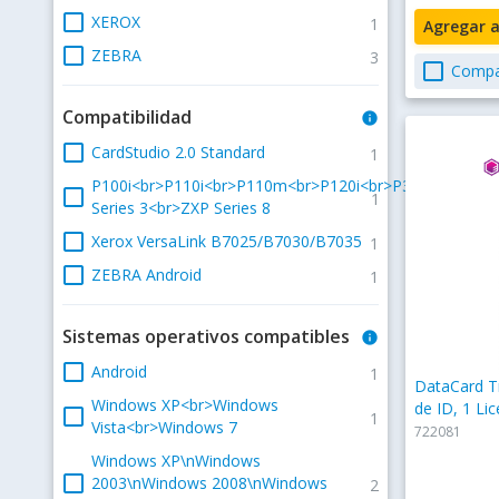
check_box_outline_blank
XEROX
1
Agregar 
check_box_outline_blank
ZEBRA
3
check_box_outline_blank
Compa
Compatibilidad
info
check_box_outline_blank
CardStudio 2.0 Standard
1
P100i<br>P110i<br>P110m<br>P120i<br>P310i<br>P320
check_box_outline_blank
1
Series 3<br>ZXP Series 8
check_box_outline_blank
Xerox VersaLink B7025/B7030/B7035
1
check_box_outline_blank
ZEBRA Android
1
Sistemas operativos compatibles
info
check_box_outline_blank
Android
1
DataCard Tr
Windows XP<br>Windows
de ID, 1 Lic
check_box_outline_blank
1
Vista<br>Windows 7
722081
Windows XP\nWindows
check_box_outline_blank
2003\nWindows 2008\nWindows
2