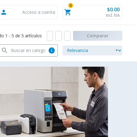
0
$0.00
person
shopping_cart
Acceso a cuenta
Incl. IVA
 1 - 5 de 5 artículos
Comparar
search
info