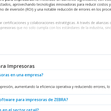
tados, aprovechando tecnologías innovadoras para reducir costos 
o de inversión (ROI) y una notable reducción de errores en los proc
erar certificaciones y colaboraciones estratégicas. A través de alian
mpresoras
que no solo cumpla con los estándares de la industria, si
re para impresoras
puede ser adaptado para satisfacer estas deman
, mientras que en la logística se requiere un seguimiento de envíos ef
ara Impresoras
esoras en una empresa?
 necesitan imprimir códigos de barras y etiquetas en gran volumen, g
nzadas de gestión de documentos, ideal para oficinas que buscan sim
idad y manejo de documentos sensibles, perfecto para sectores que re
resión, aumentando la eficiencia operativa y reduciendo errores, lo qu
alizar un análisis detallado de las necesidades específicas de su emp
l software para impresoras de ZEBRA?
en sus procesos de impresión en
Abasteo.mx
, su socio de confianza 
en el sector retail?