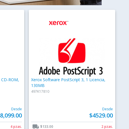
l, CD-ROM,
Xerox Software PostScript 3, 1 Licencia,
130MB
497K17810
Desde
Desde
8,099.00
$4529.00
local_shipping
4 pzas.
$133.00
2 pzas.