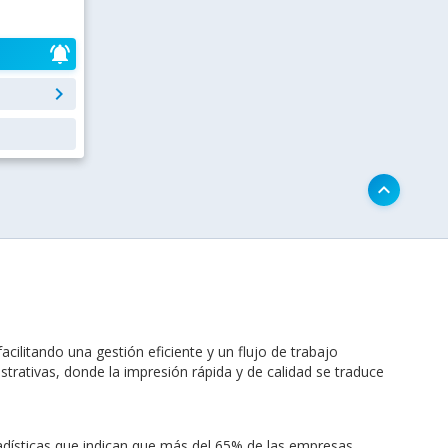
notifications_active
keyboard_arrow_right
keyboard_arrow_up
ilitando una gestión eficiente y un flujo de trabajo
strativas, donde la impresión rápida y de calidad se traduce
adísticas que indican que más del 65% de las empresas