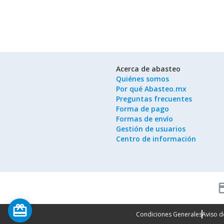
Acerca de abasteo
Quiénes somos
Por qué Abasteo.mx
Preguntas frecuentes
Forma de pago
Formas de envío
Gestión de usuarios
Centro de información
cred
card_giftcard
Condiciones Generales
Aviso d