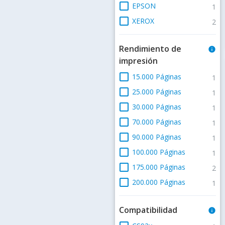
check_box_outline_blank
EPSON
1
check_box_outline_blank
XEROX
2
Rendimiento de
info
impresión
check_box_outline_blank
15.000 Páginas
1
check_box_outline_blank
25.000 Páginas
1
check_box_outline_blank
30.000 Páginas
1
check_box_outline_blank
70.000 Páginas
1
check_box_outline_blank
90.000 Páginas
1
check_box_outline_blank
100.000 Páginas
1
check_box_outline_blank
175.000 Páginas
2
check_box_outline_blank
200.000 Páginas
1
Compatibilidad
info