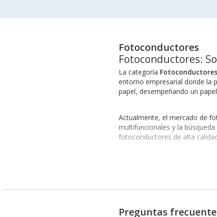
Fotoconductores
Fotoconductores: So
La categoría
Fotoconductore
entorno empresarial donde la p
papel, desempeñando un papel cl
Actualmente, el mercado de fot
multifuncionales y la búsqueda
fotoconductores de alta calidad
En este sentido, es relevante m
han sido fundamentales en el d
Sectorización del Uso de
Preguntas frecuente
Diversas industrias se benefic