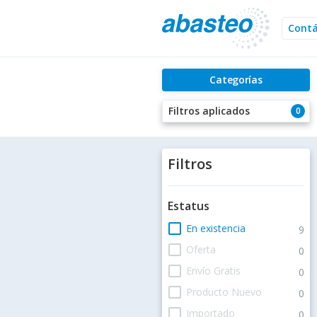
Cont
Categorías
Filtros aplicados
0
Filtros
Estatus
check_box_outline_blank
En existencia
9
check_box_outline_blank
Oferta
0
check_box_outline_blank
Envío Gratis
0
check_box_outline_blank
Producto Nuevo
0
check_box_outline_blank
Importado
0