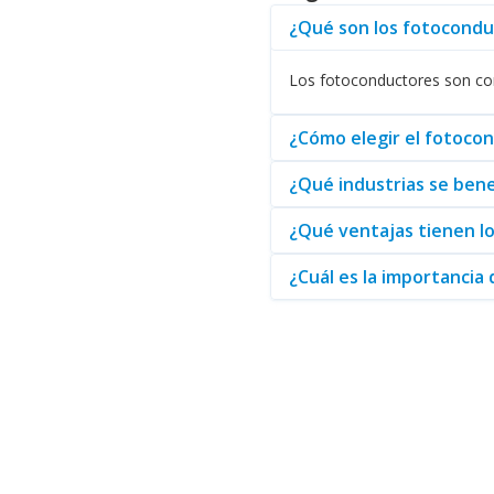
Tecnología:
Necesitan impresio
¿Qué son los fotoconduc
Educación:
Requieren impresión
Consultoría:
Utilizan impresora
Los fotoconductores son com
Opciones Disponibles en 
¿Cómo elegir el fotoco
Entre los productos destacados
necesidades:
¿Qué industrias se bene
Fotoconductores LEXMARK
: D
Fotoconductores EPSON
: Con 
¿Qué ventajas tienen lo
Fotoconductores XEROX
: Reco
¿Cuál es la importancia 
Es crucial que cada empresa ev
reducir los costos operativos y
satisfacer cada necesidad.