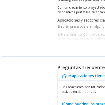
Con un crecimiento proyectado
dispositivos portátiles alcanzar
Aplicaciones y sectores cl
Si su empresa opera en alguno d
Entretenimiento: Control de ac
Logística: Monitoreo de activos
Salud: Identificación de pacien
Seguridad: Autenticación de per
Implementar brazaletes con capa
solución adecuada, su empresa 
Opción de compra en Aba
Preguntas frecuente
Entre las opciones disponibles,
¿Qué aplicaciones tiene
permitiendo que las empresas m
necesidades específicas de cada
Los brazaletes son utilizados
Al adquirir brazaletes, su emp
activos en tiempo real.
pedido hoy mismo y dé el prime
¿Cómo pueden los braza