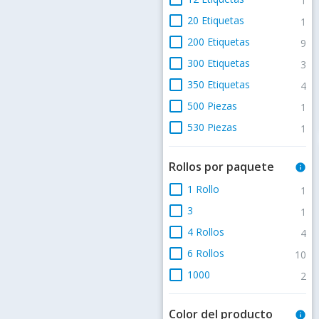
1
check_box_outline_blank
20 Etiquetas
1
check_box_outline_blank
200 Etiquetas
9
check_box_outline_blank
300 Etiquetas
3
check_box_outline_blank
350 Etiquetas
4
check_box_outline_blank
500 Piezas
1
check_box_outline_blank
530 Piezas
1
Rollos por paquete
info
check_box_outline_blank
1 Rollo
1
check_box_outline_blank
3
1
check_box_outline_blank
4 Rollos
4
check_box_outline_blank
6 Rollos
10
check_box_outline_blank
1000
2
Color del producto
info