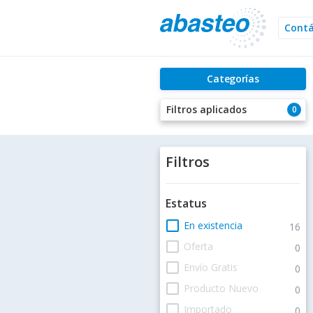
Cont
Categorías
Filtros aplicados
0
Filtros
Estatus
check_box_outline_blank
En existencia
16
check_box_outline_blank
Oferta
0
check_box_outline_blank
Envío Gratis
0
check_box_outline_blank
Producto Nuevo
0
check_box_outline_blank
Importado
0