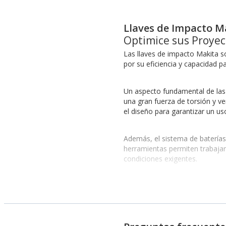
Llaves de Impacto M
Optimice sus Proyec
Las llaves de impacto Makita s
por su eficiencia y capacidad p
Un aspecto fundamental de las l
una gran fuerza de torsión y ve
el diseño para garantizar un u
Además, el sistema de baterías
herramientas permiten trabajar
condiciones exigentes.
En cuanto a la compatibilidad, 
necesidades. Esto incluye opcio
Beneficios y Característic