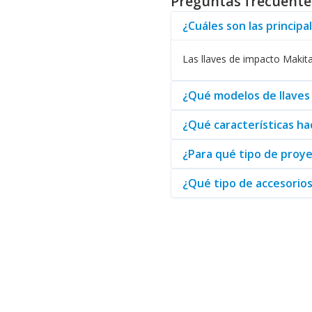
Preguntas frecuente
Los beneficios se extienden má
¿Cuáles son las principa
fácil acceso, se minimizan la f
Las llaves de impacto Makita
Otra característica notable es 
llaves de impacto Makita puede
sus operaciones diarias.
¿Qué modelos de llaves
¿Qué características ha
Usted puede explorar una varie
herramientas eléctricas. Esta s
¿Para qué tipo de proye
¿Qué tipo de accesorios
Como distribuidor, Abasteo se 
efectivos en cada proyecto. Su