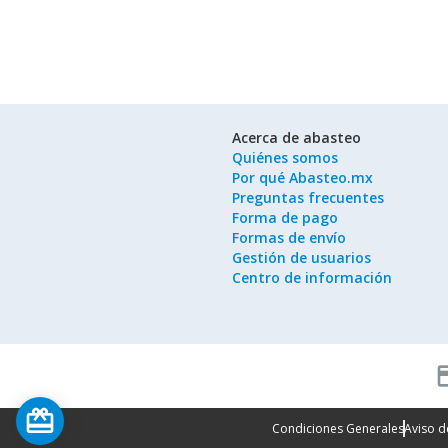
Acerca de abasteo
Quiénes somos
Por qué Abasteo.mx
Preguntas frecuentes
Forma de pago
Formas de envío
Gestión de usuarios
Centro de información
cred
card_giftcard
Condiciones Generales
Aviso d