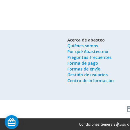
Acerca de abasteo
Quiénes somos
Por qué Abasteo.mx
Preguntas frecuentes
Forma de pago
Formas de envío
Gestión de usuarios
Centro de información
cred
card_giftcard
Condiciones Generales
Aviso d