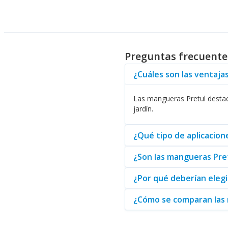
La comodidad también es fundam
sin dificultad, permitiendo un 
Beneficios de elegir esta
Preguntas frecuente
La elección de las Mangueras P
¿Cuáles son las ventaja
diseñadas para minimizar el des
Las mangueras Pretul destaca
Por último, al adquirir Manguer
jardín.
asegurando que cada cliente te
tantos jardineros y aficionados 
¿Qué tipo de aplicacio
¿Son las mangueras Pret
¿Por qué deberían elegi
¿Cómo se comparan las 