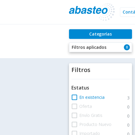
Cont
Categorías
Filtros aplicados
0
Filtros
Estatus
check_box_outline_blank
En existencia
3
check_box_outline_blank
Oferta
0
check_box_outline_blank
Envío Gratis
0
check_box_outline_blank
Producto Nuevo
0
check_box_outline_blank
Importado
0