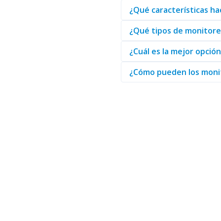
Para obtener más información
¿Qué características ha
Monitores
permiten personaliza
En conclusión, elegir monitore
¿Qué tipos de monitore
para acceder a estos productos
¿Cuál es la mejor opció
¿Cómo pueden los monit