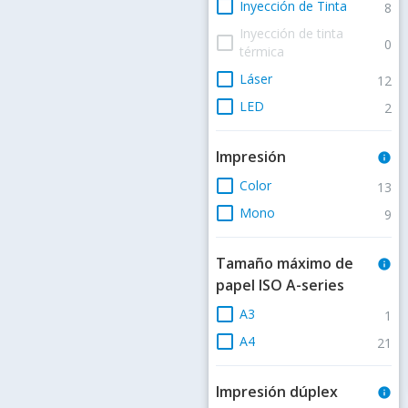
check_box_outline_blank
Inyección de Tinta
8
Inyección de tinta
check_box_outline_blank
0
térmica
check_box_outline_blank
Láser
12
check_box_outline_blank
LED
2
Impresión
info
check_box_outline_blank
Color
13
check_box_outline_blank
Mono
9
Tamaño máximo de
info
papel ISO A-series
check_box_outline_blank
A3
1
check_box_outline_blank
A4
21
Impresión dúplex
info