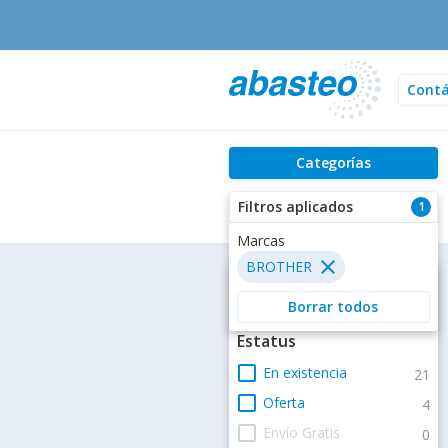
Cont
Categorías
Filtros aplicados
1
Filtros
Estatus
check_box_outline_blank
En existencia
21
check_box_outline_blank
Oferta
4
check_box_outline_blank
Envío Gratis
0