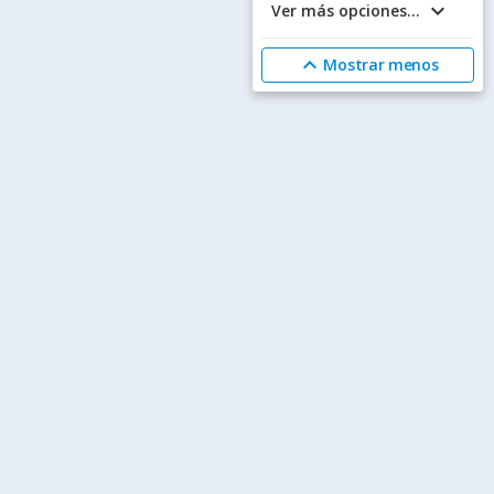
keyboard_arrow_down
Ver más opciones...
expand_less
Mostrar menos