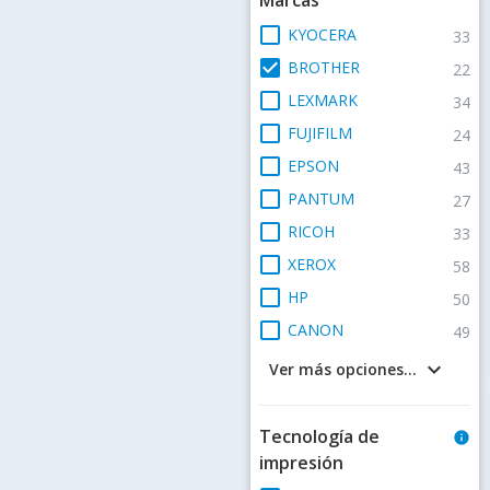
check_box_outline_blank
KYOCERA
33
check_box
BROTHER
22
check_box_outline_blank
LEXMARK
34
check_box_outline_blank
FUJIFILM
24
check_box_outline_blank
EPSON
43
check_box_outline_blank
PANTUM
27
check_box_outline_blank
RICOH
33
check_box_outline_blank
XEROX
58
check_box_outline_blank
HP
50
check_box_outline_blank
CANON
49
keyboard_arrow_down
Ver más opciones...
Tecnología de
info
impresión