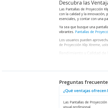
Descubra las Ventaj
Las Pantallas de Proyección Kl
con la calidad y la innovación
esenciales, y contar con una pa
Ya sea que busque una pantalla
vibrantes.
Pantallas de Proyecc
Los usuarios pueden aprovechar 
de Proyección Klip Xtreme, uste
Rendimiento y Calidad de
Una característica notable de l
minimizan la pérdida de luz, a
La tecnología empleada en su f
cualquier lugar, añadiendo a s
Preguntas frecuentes
diseñados también por Klip Xtr
Al explorar las diversas opcion
¿Qué ventajas ofrecen l
de trabajo sin complicaciones. 
Las Pantallas de Proyección
En resumen, si desea optimizar
visual profesional.
como distribuidor, asegurando 