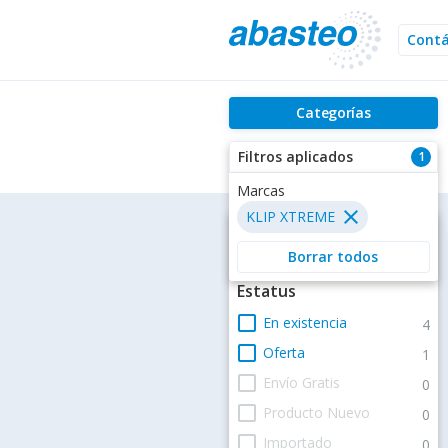
Cont
Categorías
Filtros aplicados
1
Marcas
close
KLIP XTREME
Filtros
Borrar todos
Estatus
check_box_outline_blank
En existencia
4
check_box_outline_blank
Oferta
1
check_box_outline_blank
Envío Gratis
0
check_box_outline_blank
Producto Nuevo
0
check_box_outline_blank
Importado
0