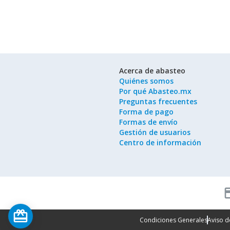
Acerca de abasteo
Quiénes somos
Por qué Abasteo.mx
Preguntas frecuentes
Forma de pago
Formas de envío
Gestión de usuarios
Centro de información
cred
card_giftcard
Condiciones Generales
Aviso d