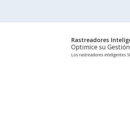
Rastreadores Intelig
Optimice su Gestión
Los rastreadores inteligentes 
optimizar la gestión de activos
aportando tranquilidad y eficie
Entre las características más s
monitoreo en tiempo real y un a
activos valiosos.
Steren se ha comprometido a ofr
generación que aseguran un fun
Beneficios de Incorporar 
La integración de los rastread
necesidades. Ya sea que necesit