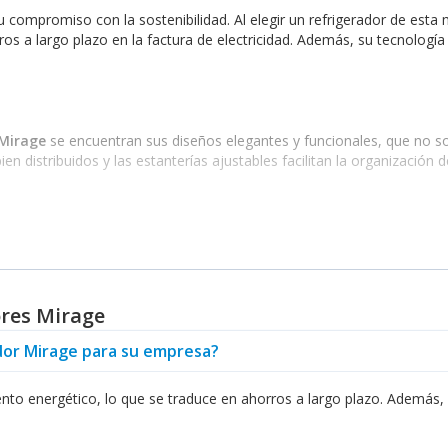
 compromiso con la sostenibilidad. Al elegir un refrigerador de esta
ros a largo plazo en la factura de electricidad. Además, su tecnolo
 Mirage
se encuentran sus diseños elegantes y funcionales, que no s
distribuidos y las estanterías ajustables facilitan la organización 
én se puede encontrar productos relacionados que complementan la ex
a marca, ideales para calentar y preparar comidas rápidas, conserva
iente fresco y confortable durante los días calurosos.
ores Mirage
Mirage
con modelos que incluyen dispensadores de agua. Al integrar e
er momento, ofreciendo un valor agregado a su compra. Para aquellos
ador Mirage para su empresa?
dar de calidad.
nto energético, lo que se traduce en ahorros a largo plazo. Además, 
ctos de calidad y confianza,
Abasteo
se posiciona como uno de los pr
meten satisfacer las necesidades del consumidor moderno, garantizan