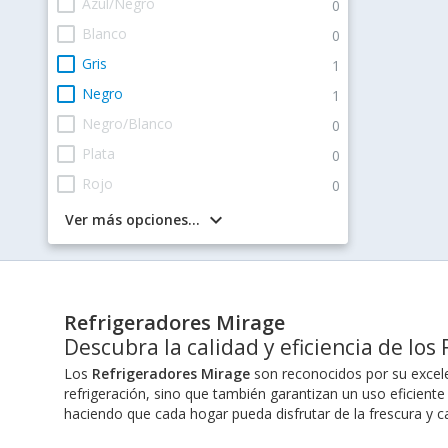
check_box_outline_blank
Azul/Negro
0
check_box_outline_blank
Blanco
0
check_box_outline_blank
Gris
1
check_box_outline_blank
Negro
1
check_box_outline_blank
Negro/Blanco
0
check_box_outline_blank
Plata
0
check_box_outline_blank
Rojo
0
keyboard_arrow_down
Ver más opciones...
Refrigeradores Mirage
Descubra la calidad y eficiencia de lo
Los
Refrigeradores Mirage
son reconocidos por su excele
refrigeración, sino que también garantizan un uso eficien
haciendo que cada hogar pueda disfrutar de la frescura y c