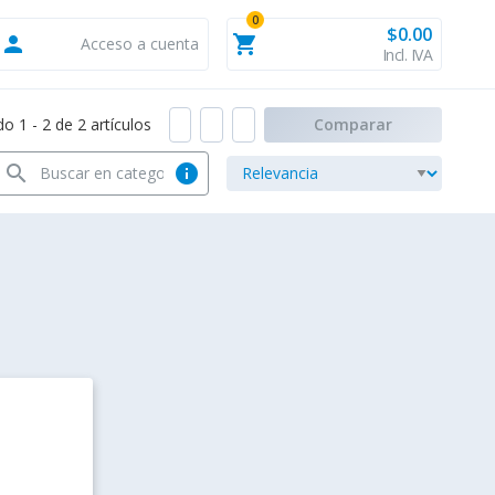
0
$0.00
person
shopping_cart
Acceso a cuenta
Incl. IVA
 1 - 2 de 2 artículos
Comparar
search
info