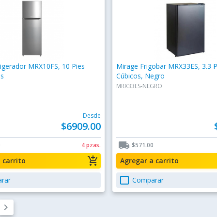
rigerador MRX10FS, 10 Pies
Mirage Frigobar MRX33ES, 3.3 P
is
Cúbicos, Negro
MRX33ES-NEGRO
Desde
$6909.00
local_shipping
0
4 pzas.
$571.00
add_shopping_cart
a carrito
Agregar a carrito
check_box_outline_blank
rar
Comparar
keyboard_arrow_right