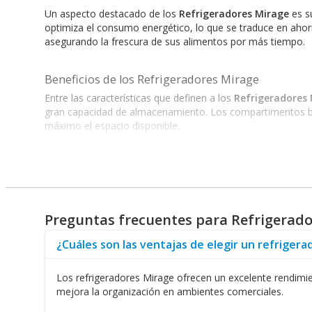
Un aspecto destacado de los
Refrigeradores Mirage
es su
optimiza el consumo energético, lo que se traduce en ahor
asegurando la frescura de sus alimentos por más tiempo.
Beneficios de los Refrigeradores Mirage
Entre las características que definen a los
Refrigeradores
gran capacidad de almacenamiento. Los compartimentos bien 
máximo el espacio disponible.
Dentro de la oferta de los
Refrigeradores Mirage
, tambi
los usuarios explorar los
Hornos de Microondas
de la mism
Acondicionados
Mirage son perfectos para mantener un amb
Preguntas frecuentes para Refrigerad
La versatilidad también se extiende a los
Refrigeradores 
usuarios pueden disfrutar de agua fresca y fría en cualqui
¿Cuáles son las ventajas de elegir un refriger
los
Dispensadores de Agua
, que cumplen con un alto están
Los refrigeradores Mirage ofrecen un excelente rendimie
mejora la organización en ambientes comerciales.
Por último, si usted busca un proveedor que ofrezca produ
extenso catálogo, se encuentran diversas opciones que pro