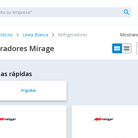
search
chevron_right
chevron_right
sticos
Línea Blanca
Refrigeradores
Mostrando
eradores Mirage
view_module
view_stream
as rápidas
Frigobar