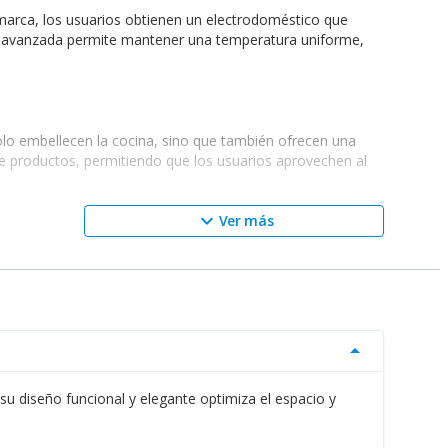
 marca, los usuarios obtienen un electrodoméstico que
gía avanzada permite mantener una temperatura uniforme,
olo embellecen la cocina, sino que también ofrecen una
de productos, permitiendo que los usuarios aprovechen al
keyboard_arrow_down
Ver más
periencia de refrigeración. Por ejemplo, se recomienda a
ndo elementos frescos y nutritivos. Además, los
Aires
stas funcionalidades en sus líneas de productos, los
 interesados en productos relacionados, se sugiere revisar
arrow_drop_down
su diseño funcional y elegante optimiza el espacio y
incipales distribuidores de
Refrigeradores Mirage
. En su
do una excelente relación entre calidad y precio.