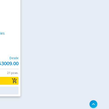
ies
Desde
$3009.00
21 pzas.
add_shopping_cart
keyboard_arrow_up