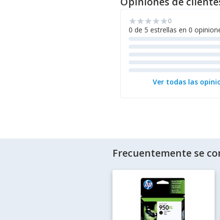
Opiniones de cliente
0
star
star
star
star
star
0 de 5 estrellas en 0 opinion
Ver todas las opini
Frecuentemente se co