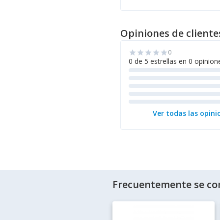
Opiniones de cliente
0
star
star
star
star
star
0 de 5 estrellas en 0 opinion
Ver todas las opini
Frecuentemente se co