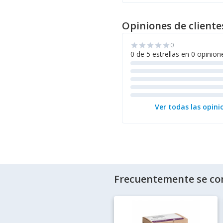
Opiniones de cliente
0
star
star
star
star
star
0 de 5 estrellas en 0 opinion
Ver todas las opini
Frecuentemente se co