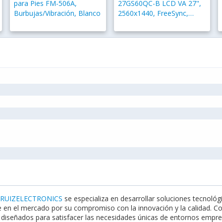
para Pies FM-506A,
27GS60QC-B LCD VA 27",
Burbujas/Vibración, Blanco
2560x1440, FreeSync,
180Hz, HDMI/DisplayPort,
Negro
a
RUIZELECTRONICS
se especializa en desarrollar soluciones tecnológi
 en el mercado por su compromiso con la innovación y la calidad. C
diseñados para satisfacer las necesidades únicas de entornos empresa