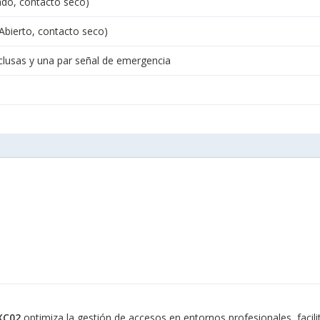
ado, contacto seco)
Abierto, contacto seco)
sclusas y una par señal de emergencia
RXC02
optimiza la gestión de accesos en entornos profesionales, facil