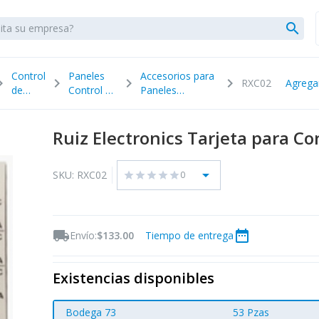
search
Control
Paneles
Accesorios para
n_right
chevron_right
chevron_right
chevron_right
RXC02
Agrega
de
Control de
Paneles
Acceso
Acceso
Controladores
Ruiz Electronics Tarjeta para Co
arrow_drop_down
SKU: RXC02
0
star
star
star
star
star
local_shipping
date_range
Envío:
$133.00
Tiempo de entrega
Existencias disponibles
Bodega 73
53 Pzas