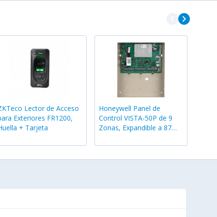
navigate_before
navigate_next
ZKTeco Lector de Acceso
Honeywell Panel de
para Exteriores FR1200,
Control VISTA-50P de 9
Huella + Tarjeta
Zonas, Expandible a 87
Zonas