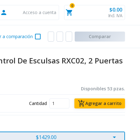
0
$0.00
person
shopping_cart
Acceso a cuenta
Incl. IVA
check_box_outline_blank
r a comparación
Comparar
ntrol De Esculsas RXC02, 2 Puertas
Disponibles 53 pzas.
add_shopping_cart
Cantidad
Agregar a carrito
arrow_drop_down
$1429.00