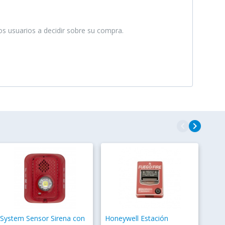
ros usuarios a decidir sobre su compra.
navigate_before
navigate_next
System Sensor Sirena con
Honeywell Estación