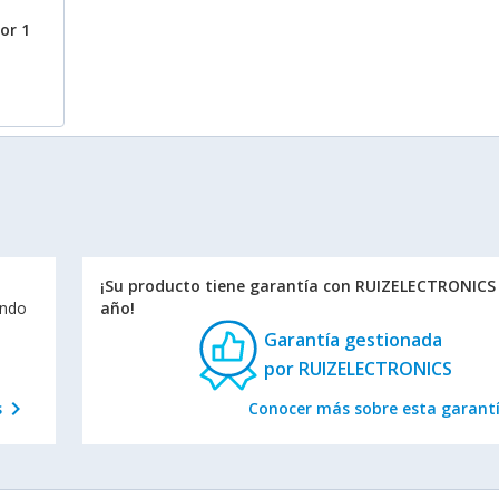
or 1
¡Su producto tiene garantía con RUIZELECTRONICS 
endo
año!
Garantía gestionada
por RUIZELECTRONICS
chevron_right
s
Conocer más sobre esta garant