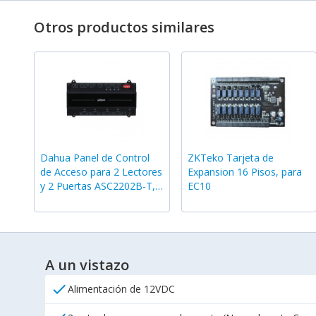
Otros productos similares
Dahua Panel de Control
ZKTeko Tarjeta de
de Acceso para 2 Lectores
Expansion 16 Pisos, para
y 2 Puertas ASC2202B-T,
EC10
hasta 100,000 Usuarios
A un vistazo
check
Alimentación de 12VDC