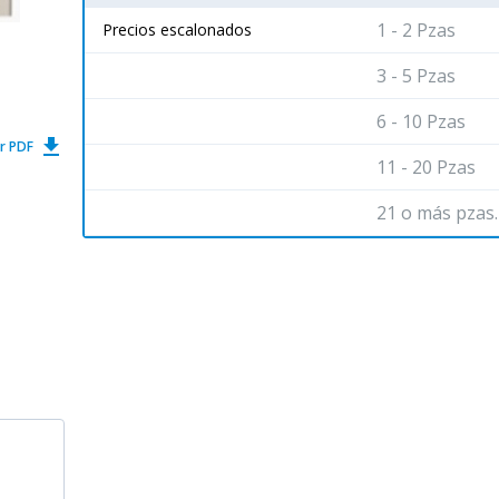
1 - 2 Pzas
Precios escalonados
3 - 5 Pzas
6 - 10 Pzas
get_app
r PDF
11 - 20 Pzas
21 o más pzas.