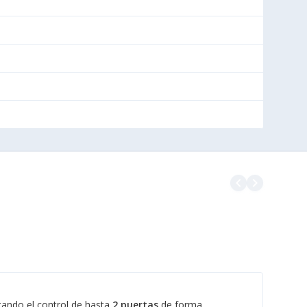
navigate_before
navigate_next
itando el control de hasta
2 puertas
de forma