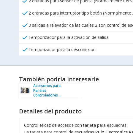
check
2 entradas para sensor de puerta (Normalmente Cerr
check
2 entradas para interruptor tipo botón (Normalmente 
check
3 salidas a relevador de las cuales 2 son control de e
check
Temporizador para la activación de salida
check
Temporizador para la desconexión
También podría interesarle
Accesorios para
Paneles
Controladores ...
Detalles del producto
Control eficaz de accesos con tarjeta para escuadras
La tarjeta para control de escuadras
Ruiz Electronics 