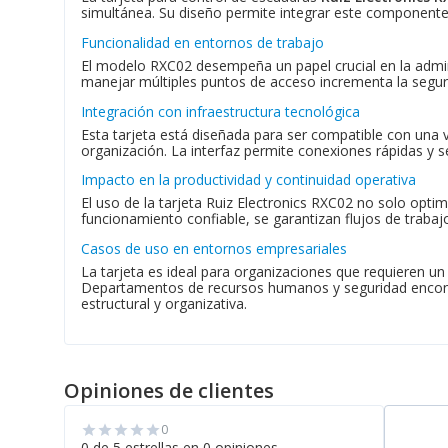
simultánea. Su diseño permite integrar este componente 
Funcionalidad en entornos de trabajo
El modelo RXC02 desempeña un papel crucial en la admin
manejar múltiples puntos de acceso incrementa la seguri
Integración con infraestructura tecnológica
Esta tarjeta está diseñada para ser compatible con una 
organización. La interfaz permite conexiones rápidas y s
Impacto en la productividad y continuidad operativa
El uso de la tarjeta Ruiz Electronics RXC02 no solo optim
funcionamiento confiable, se garantizan flujos de traba
Casos de uso en entornos empresariales
La tarjeta es ideal para organizaciones que requieren un
Departamentos de recursos humanos y seguridad encontra
estructural y organizativa.
Opiniones de clientes
0
star
star
star
star
star
0 de 5 estrellas en 0 opiniones