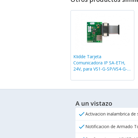
KIidde Tarjeta
Comunicadora IP SA-ETH,
24V, para VS1-G-SP/VS4-G-
SP
A un vistazo
check
Activacion inalambrica de 
check
Notificacion de Armado T