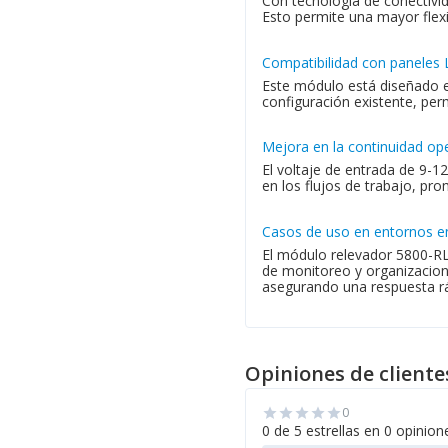
Con tecnología de conectivid
Esto permite una mayor flexi
Compatibilidad con paneles 
Este módulo está diseñado es
configuración existente, per
Mejora en la continuidad op
El voltaje de entrada de 9-1
en los flujos de trabajo, pr
Casos de uso en entornos e
El módulo relevador 5800-RL 
de monitoreo y organizacion
asegurando una respuesta ráp
Opiniones de cliente
0
star
star
star
star
star
0 de 5 estrellas en 0 opinion