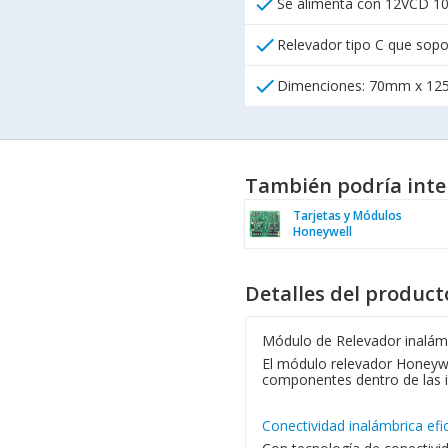
check
Se alimenta con 12VCD 1
check
Relevador tipo C que sop
check
Dimenciones: 70mm x 1
También podría inte
Tarjetas y Módulos
Honeywell
Detalles del product
Módulo de Relevador inalám
El módulo relevador Honeywel
componentes dentro de las inf
Conectividad inalámbrica efi