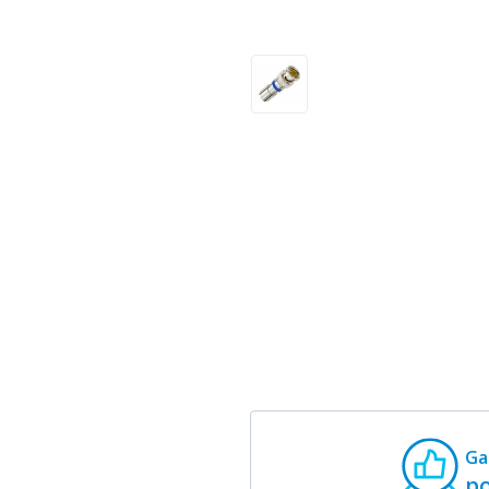
Ga
po