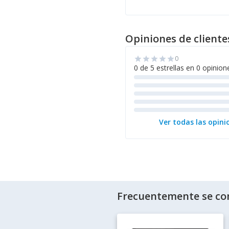
Opiniones de cliente
0
star
star
star
star
star
0 de 5 estrellas en 0 opinion
Ver todas las opini
Frecuentemente se co