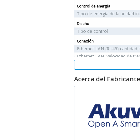
Control de energía
Tipo de energía de la unidad int
Diseño
Tipo de control
Conexión
Ethernet LAN (RJ-45) cantidad 
Ethernet LAN, velocidad de tra
Energía sobre Ethernet (PoE)
Condiciones ambientales
Acerca del Fabricante
Intervalo de temperatura opera
Intervalo de temperatura de a
Intervalo de humedad relativa
Color
Color del producto
Material
Material de la carcasa