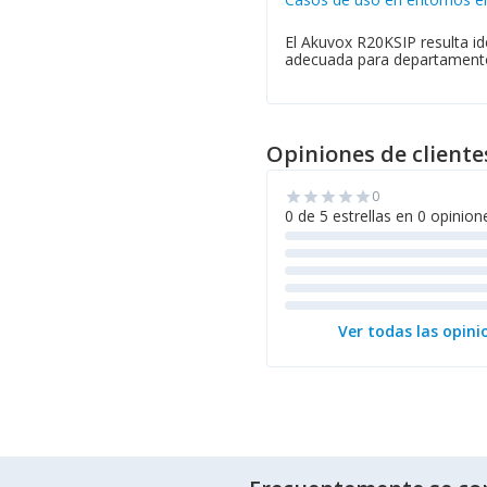
El Akuvox R20KSIP resulta id
adecuada para departamentos 
Opiniones de cliente
0
star
star
star
star
star
0 de 5 estrellas en 0 opinion
Ver todas las opini