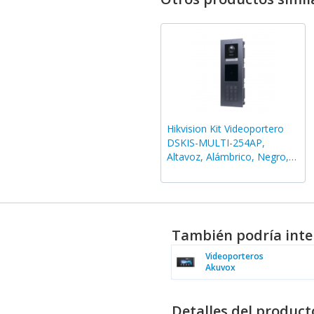
Hikvision Kit Videoportero
DSKIS-MULTI-254AP,
Altavoz, Alámbrico, Negro,
incluye Lector de Tarjetas
EM
También podría inte
Videoporteros
Akuvox
Detalles del product