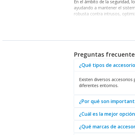
En el ámbito de la seguridad, 
ayudando a mantener el sistema
robusta contra intrusos, optimiz
Innovaciones y Alianzas Es
La innovación en este campo ha 
de alianzas estratégicas con 
respaldada por certificaciones
Preguntas frecuentes
¿Qué tipos de accesorio
Opciones Adicionales para
Además, al considerar las opc
Existen diversos accesorios
añadido a su sistema de seguri
diferentes entornos.
La recomendación es
realizar
¿Por qué son importante
propiedad le espera.
¿Cuál es la mejor opció
¿Qué marcas de accesor