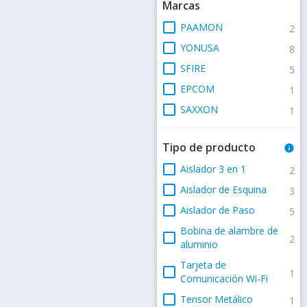
Marcas
check_box_outline_blank
PAAMON
2
check_box_outline_blank
YONUSA
8
check_box_outline_blank
SFIRE
5
check_box_outline_blank
EPCOM
1
check_box_outline_blank
SAXXON
1
Tipo de producto
info
check_box_outline_blank
Aislador 3 en 1
2
check_box_outline_blank
Aislador de Esquina
3
check_box_outline_blank
Aislador de Paso
5
Bobina de alambre de
check_box_outline_blank
2
aluminio
Tarjeta de
check_box_outline_blank
1
Comunicación Wi-Fi
check_box_outline_blank
Tensor Metálico
1