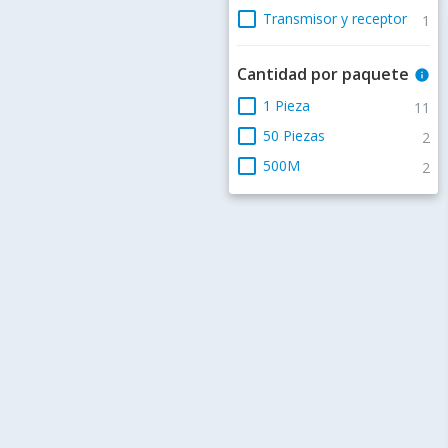
check_box_outline_blank
Transmisor y receptor
1
Cantidad por paquete
info
check_box_outline_blank
1 Pieza
11
check_box_outline_blank
50 Piezas
2
check_box_outline_blank
500M
2