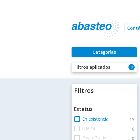
Cont
Categorías
Filtros aplicados
0
Filtros
Estatus
check_box_outline_blank
En existencia
15
check_box_outline_blank
Oferta
0
check_box_outline_blank
Envío Gratis
0