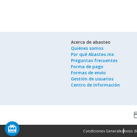
Acerca de abasteo
Quiénes somos
Por qué Abasteo.mx
Preguntas frecuentes
Forma de pago
Formas de envío
Gestión de usuarios
Centro de información
cred
card_giftcard
Condiciones Generales
Aviso d