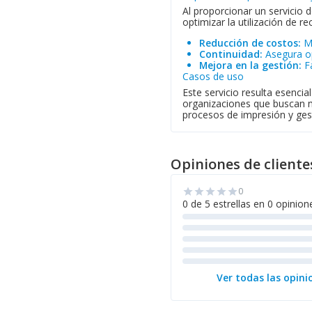
Al proporcionar un servicio 
optimizar la utilización de re
Reducción de costos:
M
Continuidad:
Asegura op
Mejora en la gestión:
F
Casos de uso
Este servicio resulta esenc
organizaciones que buscan ma
procesos de impresión y gest
Opiniones de cliente
0
star
star
star
star
star
0 de 5 estrellas en 0 opinion
Ver todas las opini