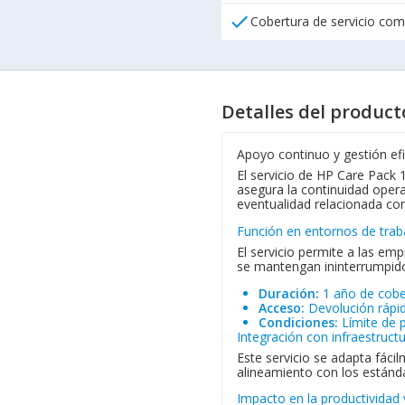
check
Cobertura de servicio com
Detalles del product
Apoyo continuo y gestión ef
El servicio de HP Care Pack 
asegura la continuidad opera
eventualidad relacionada con 
Función en entornos de trab
El servicio permite a las em
se mantengan ininterrumpido
Duración:
1 año de cober
Acceso:
Devolución rápid
Condiciones:
Límite de 
Integración con infraestruct
Este servicio se adapta fácil
alineamiento con los estánda
Impacto en la productividad 