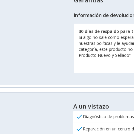
Garantías
Información de devolucio
30 días de respaldo para 
Si algo no sale como espera
nuestras políticas y le ayud
categoría, este producto no
Producto Nuevo y Sellado”.
A un vistazo
check
Diagnóstico de problemas
check
Reparación en un centro d