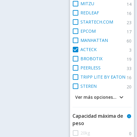
check_box_outline_blank
MITZU
14
check_box_outline_blank
REDLEAF
16
check_box_outline_blank
STARTECH.COM
23
check_box_outline_blank
EPCOM
17
check_box_outline_blank
MANHATTAN
60
check_box
ACTECK
3
check_box_outline_blank
BROBOTIX
19
check_box_outline_blank
PEERLESS
33
check_box_outline_blank
TRIPP LITE BY EATON
16
check_box_outline_blank
STEREN
20
keyboard_arrow_down
Ver más opciones...
Capacidad máxima de
info
peso
check_box_outline_blank
20kg
0