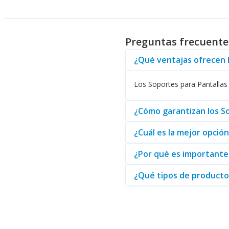
convierte en una solución unive
Los clientes también tienen ac
combinaciones permiten crear u
Preguntas frecuente
Para quienes buscan mejorar su
convierte en su aliado perfecto
¿Qué ventajas ofrecen 
Abasteo, como distribuidor, se
Los Soportes para Pantallas 
Pantallas Acteck
y encuentre l
¿Cómo garantizan los So
¿Cuál es la mejor opció
¿Por qué es importante 
¿Qué tipos de producto