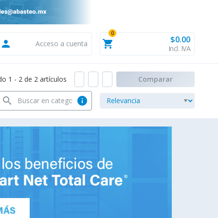
0
$0.00
person
shopping_cart
Acceso a cuenta
Incl. IVA
 1 - 2 de 2 artículos
Comparar
search
info