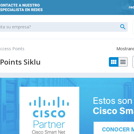
search
ccess Points
Mostrando
Points Siklu
view_module
view_stream