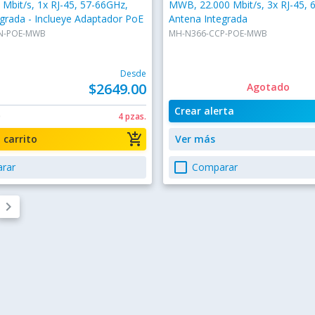
Mbit/s, 1x RJ-45, 57-66GHz,
MWB, 22.000 Mbit/s, 3x RJ-45, 
grada - Inclueye Adaptador PoE
Antena Integrada
N-POE-MWB
MH-N366-CCP-POE-MWB
Desde
$2649.00
Agotado
Crear alerta
0
4 pzas.
add_shopping_cart
a carrito
Ver más
check_box_outline_blank
rar
Comparar
keyboard_arrow_right