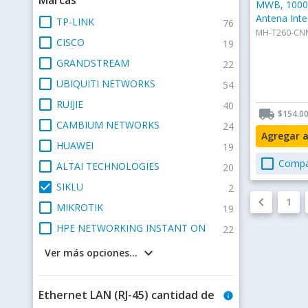
MWB, 1000 
Antena Inte
check_box_outline_blank
TP-LINK
76
MH-T260-CN
check_box_outline_blank
CISCO
19
check_box_outline_blank
GRANDSTREAM
22
check_box_outline_blank
UBIQUITI NETWORKS
54
check_box_outline_blank
RUIJIE
40
local_shipping
$154.0
check_box_outline_blank
CAMBIUM NETWORKS
24
Agregar 
check_box_outline_blank
HUAWEI
19
check_box_outline_blank
Compa
check_box_outline_blank
ALTAI TECHNOLOGIES
20
check_box
SIKLU
2
keyboard_arrow_left
1
check_box_outline_blank
MIKROTIK
19
check_box_outline_blank
HPE NETWORKING INSTANT ON
22
keyboard_arrow_down
Ver más opciones...
Ethernet LAN (RJ-45) cantidad de
info