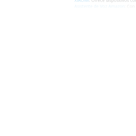
XIAOMI
: Ofrece dispositivos c
Asistente de Voz Amazon
: Con
Asistente de Voz Echo Dot
: Un
Asistente de Voz Echo Dot 5ta
Asistentes de Voz APPLE
: Con 
Equiparse con
Asistentes de 
sus beneficios y cómo pueden 