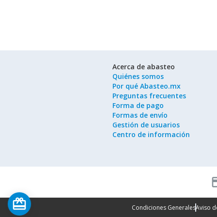
Acerca de abasteo
Quiénes somos
Por qué Abasteo.mx
Preguntas frecuentes
Forma de pago
Formas de envío
Gestión de usuarios
Centro de información
cred
card_giftcard
Condiciones Generales
Aviso d