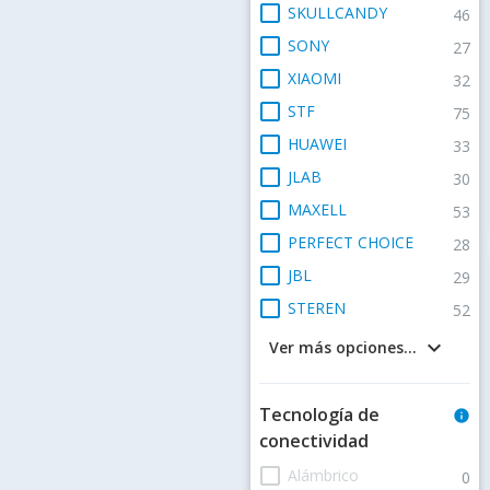
check_box_outline_blank
SKULLCANDY
46
check_box_outline_blank
SONY
27
check_box_outline_blank
XIAOMI
32
check_box_outline_blank
STF
75
check_box_outline_blank
HUAWEI
33
check_box_outline_blank
JLAB
30
check_box_outline_blank
MAXELL
53
check_box_outline_blank
PERFECT CHOICE
28
check_box_outline_blank
JBL
29
check_box_outline_blank
STEREN
52
keyboard_arrow_down
Ver más opciones...
Tecnología de
info
conectividad
check_box_outline_blank
Alámbrico
0