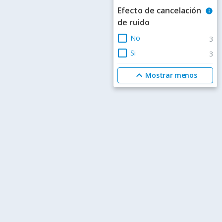
Efecto de cancelación
info
de ruido
check_box_outline_blank
No
3
check_box_outline_blank
Si
3
expand_less
Mostrar menos