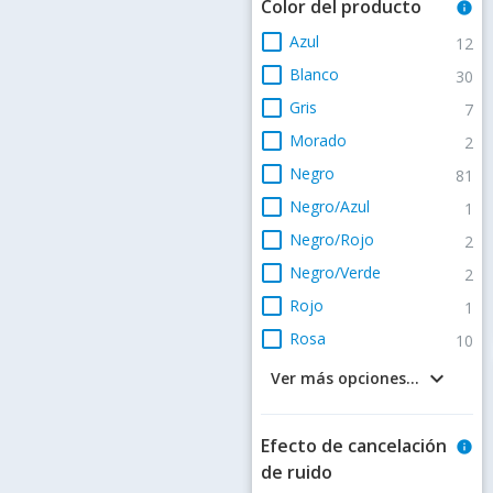
Color del producto
info
check_box_outline_blank
Azul
12
check_box_outline_blank
Blanco
30
check_box_outline_blank
Gris
7
check_box_outline_blank
Morado
2
check_box_outline_blank
Negro
81
check_box_outline_blank
Negro/Azul
1
check_box_outline_blank
Negro/Rojo
2
check_box_outline_blank
Negro/Verde
2
check_box_outline_blank
Rojo
1
check_box_outline_blank
Rosa
10
keyboard_arrow_down
Ver más opciones...
Efecto de cancelación
info
de ruido