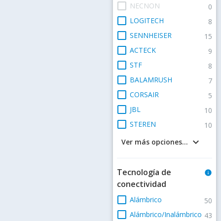
check_box_outline_blank
NECNON
0
check_box_outline_blank
LOGITECH
8
check_box_outline_blank
SENNHEISER
15
check_box_outline_blank
ACTECK
9
check_box_outline_blank
STF
8
check_box_outline_blank
BALAMRUSH
7
check_box_outline_blank
CORSAIR
5
check_box_outline_blank
JBL
10
check_box_outline_blank
STEREN
10
keyboard_arrow_down
Ver más opciones...
Tecnología de
info
conectividad
check_box_outline_blank
Alámbrico
50
check_box_outline_blank
Alámbrico/Inalámbrico
43