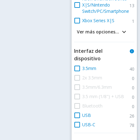
check_box_outline_blank
X|S/Nintendo
13
Switch/PC/Smartphone
check_box_outline_blank
Xbox Series X|S
1
keyboard_arrow_down
Ver más opciones...
Interfaz del
info
dispositivo
check_box_outline_blank
3.5mm
40
check_box_outline_blank
2x 3.5mm
0
check_box_outline_blank
3.5mm/6.3mm
0
check_box_outline_blank
3.5 mm (1/8") + USB
0
check_box_outline_blank
Bluetooth
0
check_box_outline_blank
USB
26
check_box_outline_blank
USB-C
78