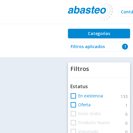
Cont
Categorías
Filtros aplicados
1
Filtros
Estatus
check_box_outline_blank
En existencia
133
check_box_outline_blank
Oferta
1
check_box_outline_blank
Envío Gratis
0
check_box_outline_blank
Producto Nuevo
0
check_box_outline_blank
Importado
0