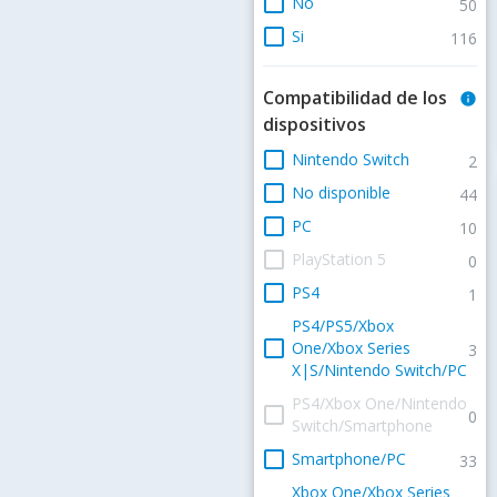
check_box_outline_blank
No
50
check_box_outline_blank
Si
116
Compatibilidad de los
info
dispositivos
check_box_outline_blank
Nintendo Switch
2
check_box_outline_blank
No disponible
44
check_box_outline_blank
PC
10
check_box_outline_blank
PlayStation 5
0
check_box_outline_blank
PS4
1
PS4/PS5/Xbox
check_box_outline_blank
One/Xbox Series
3
X|S/Nintendo Switch/PC
PS4/Xbox One/Nintendo
check_box_outline_blank
0
Switch/Smartphone
check_box_outline_blank
Smartphone/PC
33
Xbox One/Xbox Series