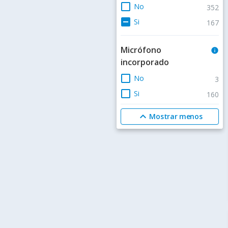
check_box_outline_blank
No
352
indeterminate_check_box
Si
167
Micrófono
info
incorporado
check_box_outline_blank
No
3
check_box_outline_blank
Si
160
expand_less
Mostrar menos